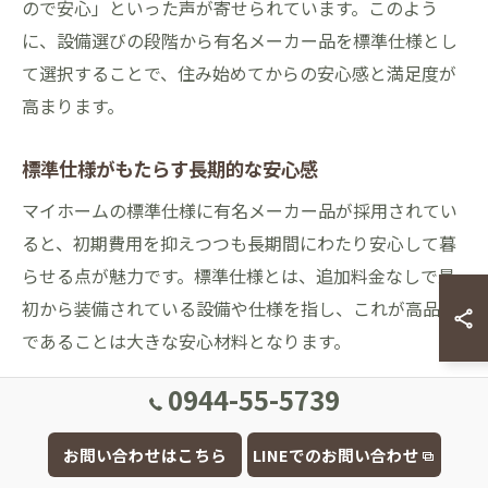
ので安心」といった声が寄せられています。このよう
に、設備選びの段階から有名メーカー品を標準仕様とし
て選択することで、住み始めてからの安心感と満足度が
高まります。
標準仕様がもたらす長期的な安心感
マイホームの標準仕様に有名メーカー品が採用されてい
ると、初期費用を抑えつつも長期間にわたり安心して暮
らせる点が魅力です。標準仕様とは、追加料金なしで最
初から装備されている設備や仕様を指し、これが高品質
であることは大きな安心材料となります。
耐久性や省エネ性能に優れた設備が標準で搭載されてい
0944-55-5739
れば、リフォームや修繕の頻度が減り、将来的なメンテ
ナンスコストも抑えられます。例えば、断熱性の高い窓
お問い合わせはこちら
LINEでのお問い合わせ
や最新の給湯設備などが最初から備わっていれば、快適