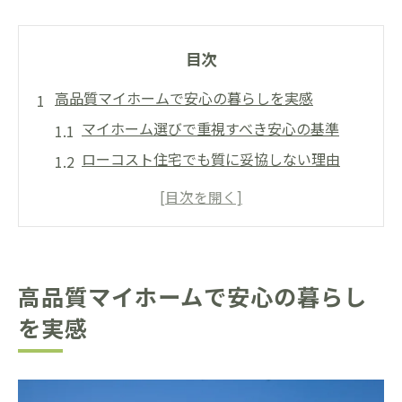
目次
高品質マイホームで安心の暮らしを実感
マイホーム選びで重視すべき安心の基準
ローコスト住宅でも質に妥協しない理由
有名メーカー品標準仕様の魅力とは
マイホームで叶える家族の快適な毎日
口コミが示す高品質マイホームの実力
らくだホーム標準仕様の魅力徹底ガイド
高品質マイホームで安心の暮らし
マイホーム標準仕様のこだわり設備とは
を実感
有名メーカー品採用で安心感を追求
断熱性と耐久性を両立する設計の秘密