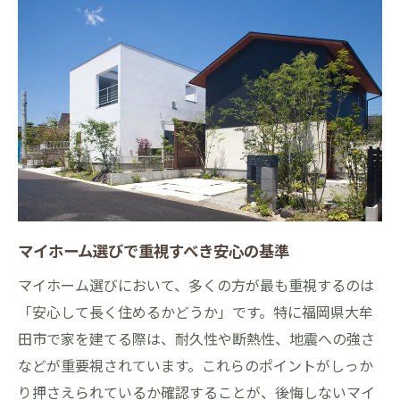
口コミで評判のらくだホーム特徴解説
ローコスト住宅でも快適な暮らしを実現
ローコストでも叶う快適な住まい選び
マイホームで実現する賢いローコスト生活
評判の良いローコスト住宅の見分け方
標準仕様で快適さを確保するコツ
平屋を選ぶメリットと快適な暮らし
口コミで知る住み心地と満足度の違い
有名メーカー品で安心感が高まる理由
マイホーム選びで重視すべき安心の基準
マイホーム設備に有名メーカー品を選ぶ利
マイホーム選びにおいて、多くの方が最も重視するのは
点
「安心して長く住めるかどうか」です。特に福岡県大牟
標準仕様がもたらす長期的な安心感
田市で家を建てる際は、耐久性や断熱性、地震への強さ
口コミで広がる信頼の設備品質
などが重要視されています。これらのポイントがしっか
ローコスト住宅でも安心できる設備選び
り押さえられているか確認することが、後悔しないマイ