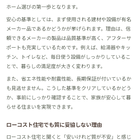
ホーム選びの第一歩となります。
有名メーカー品採用で省エネも実現
マイホーム検討時に知りたい断熱と耐久性
安心の基準としては、まず使用される建材や設備が有名
メーカー品であるかどうかが挙げられます。理由は、信
標準仕様で得られる断熱性の安心ポイント
頼できるメーカーの製品は品質基準が高く、アフターサ
耐久性も考慮したマイホーム選びの基準
ポートも充実しているためです。例えば、給湯器やキッ
口コミが語る断熱性能の実感と効果
チン、トイレなど、毎日使う設備がしっかりしているこ
ローコスト住宅の断熱材選定ポイント
とで、暮らしの満足度が大きく変わります。
有名メーカー品採用で耐久性も安心
また、省エネ性能や耐震性能、長期保証が付いているか
実際の声から学ぶ家づくり成功の秘訣
も見逃せません。こうした基準をクリアしているかどう
マイホーム購入者の口コミから得る安心感
か、事前にしっかり確認することで、家族が安心して暮
ローコスト住宅利用者の評価ポイント
らせる住まいを実現できます。
標準仕様選びで後悔しないための工夫
ローコスト住宅でも質に妥協しない理由
家づくり成功談から学ぶ実例紹介
有名メーカー品採用の満足度と信頼性
ローコスト住宅と聞くと「安いけれど質が不安」と感じ