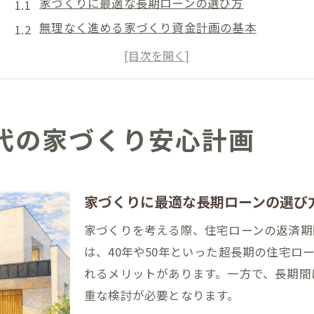
家づくりに最適な長期ローンの選び方
無理なく進める家づくり資金計画の基本
住宅ローン長期化で変わる家づくりの考え方
家づくり初心者が知る安心の返済シミュレーショ
長期ローン時代の家づくり最新事情を解説
理想を叶える柳川市での住宅新常識
代の家づくり安心計画
柳川市で家づくりを成功させる新しい発想
家づくりで実現する理想の住まいづくり方法
長期ローン時代の家づくり常識を見直そう
家づくりに最適な長期ローンの選び
柳川市で注目される家づくり新トレンド解説
家づくりを考える際、住宅ローンの返済期
理想の家づくりを叶える最新ポイント
は、40年や50年といった超長期の住宅ロ
家計と将来を見据えた資金計画のコツ
れるメリットがあります。一方で、長期間
重な検討が必要となります。
家づくりに役立つ資金計画の見直しポイント