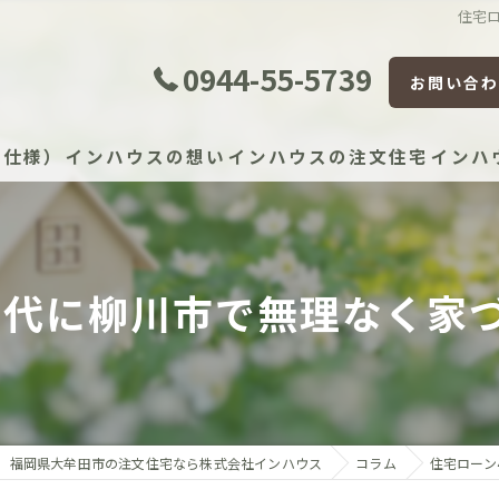
住宅
0944-55-5739
お問い合わ
準仕様）
インハウスの想い
インハウスの注文住宅
インハ
証体制
年時代に柳川市で無理なく家
証制度
宅かし保険（JIO）
保証（住宅設備）
福岡県大牟田市の注文住宅なら株式会社インハウス
コラム
住宅ローン
）建物長期保証