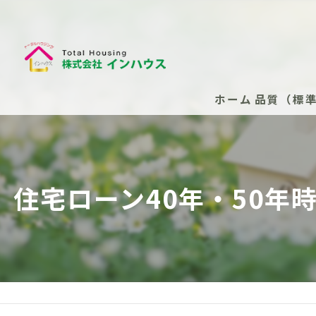
ホーム
品質（標
断熱性能
安心の保
住宅ローン40年・50
安心の保
新築住
安心の
（任意