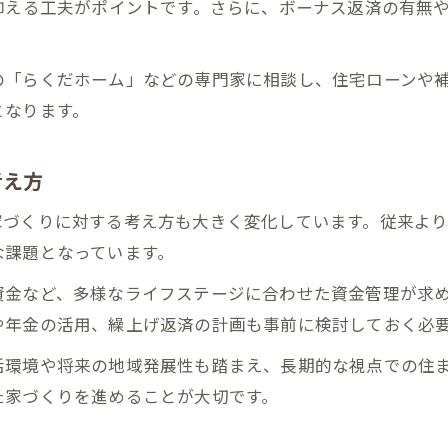
抑える工夫がポイントです。さらに、ボーナス返済の有無
家づくりの夢を諦めない返済プラン設計術
ゆとりある家づくりを支える長期返済の活用
の「らくだホーム」などの専門家に相談し、住宅ローンや
家づくり成功のための返済シミュレーション
となります。
らくだホームに相談する家づくり成功術
家づくりを相談するメリットと進め方のポイント
考え方
らくだホームで叶える家づくりの安心サポート
家づくりに対する考え方も大きく変化しています。従来よ
相談活用で家づくりを成功に導く秘訣
な課題となっています。
家づくりの不安を解消する相談窓口の選び方
金など、多様なライフステージに合わせた資金管理が求め
地域密着の家づくりサポート活用実例
や年金の活用、繰上げ返済の計画も事前に検討しておく必
活環境や将来の地域発展性も踏まえ、長期的な視点での住
た家づくりを進めることが大切です。