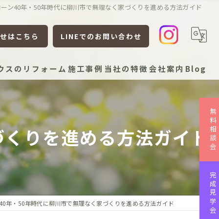
ローン40年・50年時代に柳川市で無理なく家づくりを進める方法ガイド
せはこちら
LINEでのお問い合わせ
ウスのリフォーム
施工事例
当社の特徴
会社案内
Blog
新築
無料相談会
リフォーム
づくりを進める方法ガイド
リノベーション
平屋
完成見学会
ローコスト
40年・50年時代に柳川市で無理なく家づくりを進める方法ガイド