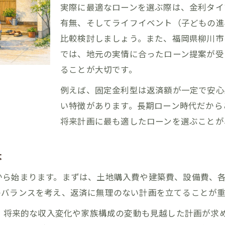
将来安心のための家づくり予算立て方法
実際に最適なローンを選ぶ際は、金利タイ
有無、そしてライフイベント（子どもの進
家計を守る家づくり資金管理の秘訣
比較検討しましょう。また、福岡県柳川市
住宅ローンと家づくり予算の上手なバランス
では、地元の実情に合ったローン提案が受
家づくり成功のための資金プラン作成術
ることが大切です。
40年・50年ローンを活かす賢い家づくり
例えば、固定金利型は返済額が一定で安心
家づくりで選ぶ長期ローン活用のポイント
い特徴があります。長期ローン時代だから
40年50年住宅ローン時代の家づくり戦略
将来計画に最も適したローンを選ぶことが
長期ローン活用で広がる家づくりの可能性
家づくりを有利に進めるローン比較のコツ
本
無理なく叶える長期ローン家づくりの工夫
から始まります。まずは、土地購入費や建築費、設備費、
無理をしない長期返済で夢の住まい実現
のバランスを考え、返済に無理のない計画を立てることが重
家づくりで無理のない返済計画を立てる方法
合、将来的な収入変化や家族構成の変動も見越した計画が求
長期返済で安心して家づくりを進めるコツ