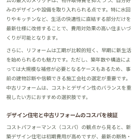
ムの最大のメリットは、物件取得費を抑えつつ、自分好
方
みのデザインや設備を取り入れられる点です。特に水回
資産価値とデザイン性両立のための判断基準
りやキッチンなど、生活の快適性に直結する部分だけを
最新仕様に改修することで、費用対効果の高い住まいづ
デザイン住宅で資産価値を高める重要ポイ
くりが可能となります。
ント
デザイン住宅選びで重視すべき資産性と機
さらに、リフォームは工期が比較的短く、早期に新生活
能性
を始められるのも魅力です。ただし、築年数や構造によ
リフォームとの違いを知るデザイン住宅の
っては大規模な補修が必要となるケースもあるため、事
価値
前の建物診断や信頼できる施工会社の選定が重要です。
中古リフォームは、コストとデザイン性のバランスを重
資産性が続くデザイン住宅の設計とは何か
視したい方におすすめの選択肢です。
長く住めるデザイン住宅の選び方と注意点
デザイン住宅と中古リフォームのコスパを検証
コストパフォーマンス（コスパ）の観点から見ると、新
築デザイン住宅は初期費用が高めですが、最新の断熱・