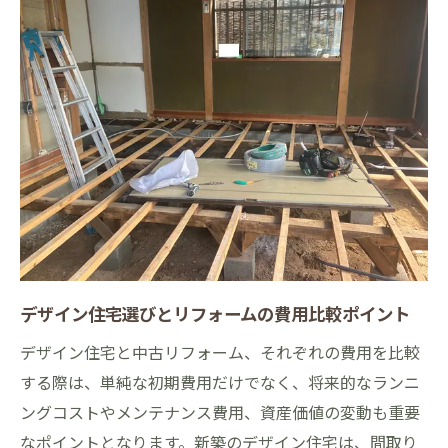
住まいの満足度は新築とリフォームどちらが上
か
デザイン住宅新築とリフォームの満足度比
較
実際の生活で感じるデザイン住宅の魅力と
満足感
リフォーム済み住宅で後悔しないためのポ
イント
新築デザイン住宅で得られる生活の変化と
は
デザイン住宅選びとリフォームの費用比較ポイント
リフォームとデザイン住宅の後悔しない選
デザイン住宅と中古リフォーム、それぞれの費用を比較
び方
する際は、単純な初期費用だけでなく、将来的なランニ
理想の家づくり実現へデザイン住宅の魅力解説
ングコストやメンテナンス費用、資産価値の変動も重要
自由設計が叶えるデザイン住宅の理想的な
なポイントとなります。新築のデザイン住宅は、間取り