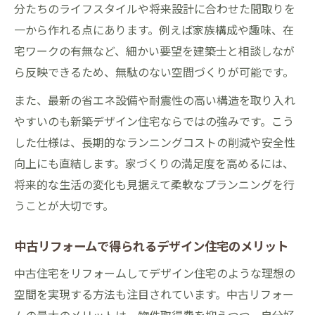
分たちのライフスタイルや将来設計に合わせた間取りを
費用対効果からみたデザイン住宅の魅力と
一から作れる点にあります。例えば家族構成や趣味、在
は
宅ワークの有無など、細かい要望を建築士と相談しなが
長い目で見たデザイン住宅とリフォームの
ら反映できるため、無駄のない空間づくりが可能です。
違い
また、最新の省エネ設備や耐震性の高い構造を取り入れ
デザイン住宅の費用感とコスパの実際
やすいのも新築デザイン住宅ならではの強みです。こう
長期的なお得を考えた家づくりの秘訣を大公開
した仕様は、長期的なランニングコストの削減や安全性
デザイン住宅で実現するメンテナンス性の
向上にも直結します。家づくりの満足度を高めるには、
高さ
将来的な生活の変化も見据えて柔軟なプランニングを行
長期視点で選ぶデザイン住宅の省エネ性能
うことが大切です。
資産価値が続くデザイン住宅の設計ポイン
ト
中古リフォームで得られるデザイン住宅のメリット
ランニングコストで比較するデザイン住宅
中古住宅をリフォームしてデザイン住宅のような理想の
の魅力
空間を実現する方法も注目されています。中古リフォー
デザイン住宅で後悔しない資金計画の立て