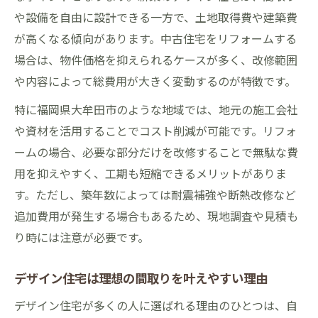
暮らし
や設備を自由に設計できる一方で、土地取得費や建築費
デザイン住宅で実現する快適な間取りの工
が高くなる傾向があります。中古住宅をリフォームする
夫
場合は、物件価格を抑えられるケースが多く、改修範囲
省エネや耐震性に優れたデザイン住宅の強
や内容によって総費用が大きく変動するのが特徴です。
み
特に福岡県大牟田市のような地域では、地元の施工会社
女性目線で考えるデザイン住宅の魅力と選
や資材を活用することでコスト削減が可能です。リフォ
び方
ームの場合、必要な部分だけを改修することで無駄な費
デザイン住宅で後悔しない家づくりのポイ
用を抑えやすく、工期も短縮できるメリットがありま
ント
す。ただし、築年数によっては耐震補強や断熱改修など
追加費用が発生する場合もあるため、現地調査や見積も
価格と価値を徹底比較した住まい選択のポイン
り時には注意が必要です。
ト
デザイン住宅とリフォームの価格差を徹底
デザイン住宅は理想の間取りを叶えやすい理由
解説
デザイン住宅が多くの人に選ばれる理由のひとつは、自
資産価値を重視したデザイン住宅の選び方