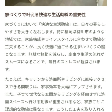
予算内で快適な生活動線を実現するアイデ
家づくりで叶える快適な生活動線の重要性
ア
家づくり初心者が知るべき動線とコスト管
家づくりにおいて「快適な生活動線」は、日々の暮らし
理
やすさを大きく左右します。特に福岡県柳川市のような
安心価格で始める快適な家づくり実践術
地域では、家族構成やライフスタイルに合わせて動線を
工夫することが、長く快適に過ごせる住まいづくりの鍵
家づくりの適正価格で快適動線を実現する
となります。無駄な移動を減らし、家事や生活の流れが
方法
スムーズになることで、毎日のストレスが軽減されま
価格と快適性を両立させる家づくり動線設
す。
計
たとえば、キッチンから洗面所やリビングに直接アクセ
家づくりで安心の価格設定を選ぶポイント
スできる間取りは、家事効率を大幅にアップさせます。
生活動線を考えた家づくりでコストも最適
また、子育て世代なら玄関からリビングを経由せずに洗
化
面スペースへ行ける動線が重宝されるなど、家族ごとに
家づくりの価格交渉で快適動線を確保する
理想的な動線は異なります。こうした工夫を取り入れる
コツ