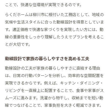
ことで、快適な住環境が実現できるのです。
らくだホームの提案で実現する住まい設計
らくだホームは柳川市に根付いた工務店として、地域の
らくだホームが提案する家づくり動線の魅
気候や生活スタイルに合った動線設計を得意としていま
力
す。適正価格で快適な家づくりを実現したい方には、動
家づくりで叶う快適生活動線の設計ポイン
線の重要性をしっかり理解したうえでプランを考えるこ
ト
とが大切です。
らくだホームの家づくりが選ばれる理由解
説
動線設計で家族の暮らしやすさを高める工夫
実例で見る家づくりと動線設計の徹底比較
動線設計の工夫が家族の暮らしやすさに直結する理由
家づくり相談で動線提案を活かすコツ紹介
は、日常の行動パターンを分析し、効率的な空間配置を
生活動線を見直した家づくりの利点を解説
実現できるからです。例えば、キッチン・ダイニング・
家づくりで生活動線を見直すメリットとは
リビングを一直線上に配置することで、食事や家事がス
動線改善が家づくりに与える影響を詳しく
ムーズに進みます。洗濯から物干し、収納までを短い動
解説
線でつなげることで、家事負担を大きく軽減できます。