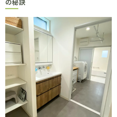
の秘訣
家づくりにおける生活動線と収納の最適化
方法
柳川市で叶う快適動線の住まい体験記
家づくり経験者の快適動線エピソード集
柳川市で実現した生活動線の家づくり事例
家づくりで感じる動線の良さと改善ポイン
ト
快適な暮らしをかなえる動線設計の体感談
動線にこだわった家づくりの実体験に学ぶ
予算重視の家づくりに役立つ生活動線とは
家づくり予算を活かす動線設計の工夫とは
家づくりでコスパ重視の生活動線の考え方
無駄を省く家づくり動線設計のポイント紹
介