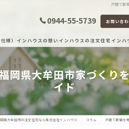
戸建て新
0944-55-5739
お問い合わ
準仕様）
インハウスの想い
インハウスの注文住宅
インハ
福岡県大牟田市家づくり
証体制
イド
証制度
宅かし保険（JIO）
保証（住宅設備）
岡県大牟田市の注文住宅なら株式会社インハウス
コラム
戸建て新築を
）建物長期保証