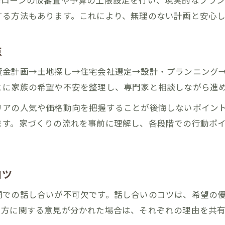
宅ローンの仮審査や予算の上限設定を行い、現実的なプラ
土地探しのポイントと家づくり実践術
する方法もあります。これにより、無理のない計画と安心
家づくり資金管理で失敗しない秘訣
後悔しない戸建て新築の決断ポイントとは
点
戸建て新築で後悔しない決断の基準は何か
資金計画→土地探し→住宅会社選定→設計・プランニング
家づくりで判断に迷ったときの対処法解説
とに家族の希望や不安を整理し、専門家と相談しながら進
戸建て新築の決断で陥りやすい落とし穴とは
リアの人気や価格動向を把握することが後悔しないポイン
納得の家づくりを進めるための決断術
ます。家づくりの流れを事前に理解し、各段階での行動ポ
戸建て新築を選ぶ際の比較ポイント紹介
コツ
間での話し合いが不可欠です。話し合いのコツは、希望の
し方に関する意見が分かれた場合は、それぞれの理由を共