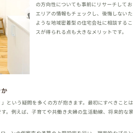
の方向性についても事前にリサーチしてお
資金や家族計画に合わせたタイミング戦略
エリアの情報もチェックし、後悔しないた
戸建て新築で後悔しない時期の決め方
ような地域密着型の住宅会社に相談するこ
理想の住まいとタイミングのバランス重要性
スが得られる点も大きなメリットです。
戸建て新築で失敗しないための進め方解説
戸建て新築で失敗しない進め方のコツ紹介
家づくりの順番と段取りで後悔しない方法
戸建て新築の進行でよくある失敗と対策
家づくり成功のための情報収集術とは
事前準備で失敗を防ぐ家づくりの秘訣
きか
資金計画と土地選びが左右する家づくり成功術
？」という疑問を多くの方が抱きます。最初にすべきこと
戸建て新築と資金計画の立て方徹底解説
です。例えば、子育てや共働き夫婦の生活動線、将来的な
家づくり成功の鍵は土地選びと資金準備
戸建て新築で押さえたいローンと予算の基本