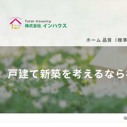
ホーム
品質（標
断熱性能
戸建て新築を考えるなら
安心の保
安心の保
新築住
安心の
福
（任意