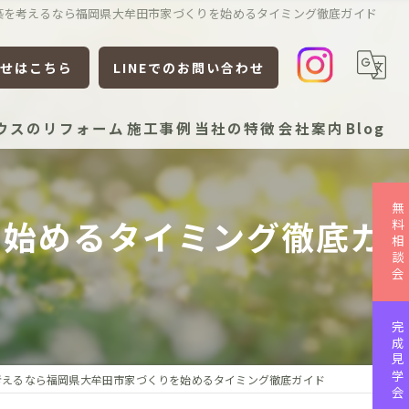
築を考えるなら福岡県大牟田市家づくりを始めるタイミング徹底ガイド
せはこちら
LINEでのお問い合わせ
ウスのリフォーム
施工事例
当社の特徴
会社案内
Blog
新築
無料相談会
を始めるタイミング徹底ガ
リフォーム
リノベーション
平屋
完成見学会
ローコスト
考えるなら福岡県大牟田市家づくりを始めるタイミング徹底ガイド