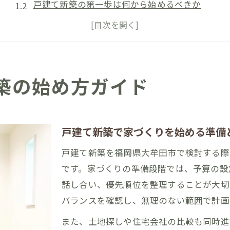
戸建て新築の第一歩は何から始めるべきか
家づくり全体の流れと戸建て新築の要点
理想の戸建て新築に必要な話し合いのコツ
家族で考える戸建て新築の進め方と注意点
家づくりを始める最適な時期を探る方法
築の始め方ガイド
戸建て新築に適した家づくり開始時期とは
家を建てるならいつが最適か徹底解説
ライフステージ別に見る家づくりの時期選び
戸建て新築で家づくりを始める準備
戸建て新築を成功させるためのタイミング選定法
戸建て新築を福岡県大牟田市で検討する際
季節ごとの戸建て新築メリットと注意点
です。家づくりの準備段階では、予算の設
理想の住まいを叶えるタイミング戦略
話し合い、優先順位を整理することが大切
バランスを確認し、無理のない範囲で計画
戸建て新築で理想を叶える時期の見極め方
家づくりにおける最適な計画スケジュール
また、土地探しや住宅会社の比較も同時進