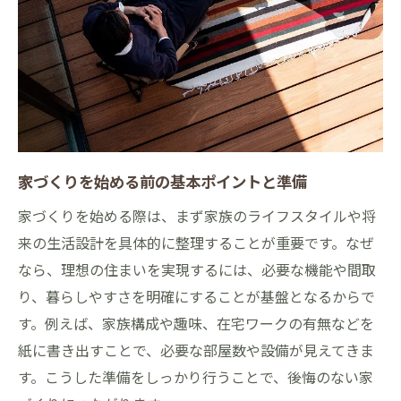
両立
地域密着型工務店と進める家づくり体験記
地域密着工務店で家づくりを任せて安心
家づくりの現場で感じる地域工務店の魅力
久留米市の工務店活用で家づくりが変わる
理由
家づくり体験談から学ぶ工務店選びの視点
家づくりを始める前の基本ポイントと準備
家づくりを支えるスタッフとの信頼構築法
家づくりを始める際は、まず家族のライフスタイルや将
家づくりに悩む方へ久留米での安心ポイント
来の生活設計を具体的に整理することが重要です。なぜ
なら、理想の住まいを実現するには、必要な機能や間取
家づくりの悩みを解消する相談先の選び方
り、暮らしやすさを明確にすることが基盤となるからで
久留米市で家づくりの不安を減らすサポー
す。例えば、家族構成や趣味、在宅ワークの有無などを
ト体制
紙に書き出すことで、必要な部屋数や設備が見えてきま
家づくりで迷った時に役立つポイントを紹
す。こうした準備をしっかり行うことで、後悔のない家
介