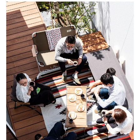
家づくりに強い久留米市工務店の特徴とは
家づくりのパートナー選びで注目すべき点
久留米市で評判の工務店選び方のポイント
理想の家づくりを叶える工務店の比較基準
失敗しない家づくり工務店選びのコツ
注文住宅を建てるなら久留米の家づくりが最適
注文住宅で叶える久留米市ならではの家づ
くり
家づくりで自由設計を実現するための流れ
久留米市注文住宅の家づくり費用と相場を
解説
理想の間取りを実現する家づくりの工夫
家づくりで重視したいデザインと機能性の