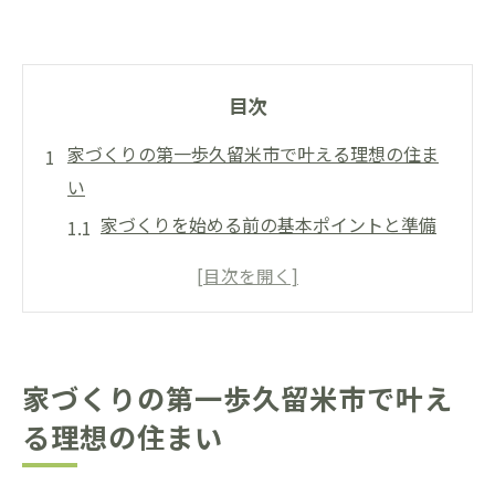
目次
家づくりの第一歩久留米市で叶える理想の住ま
い
家づくりを始める前の基本ポイントと準備
久留米市で理想の家づくりを考える視点
家づくりで知っておきたい土地選びのコツ
工務店活用で家づくりをスムーズに進める
方法
家づくりの第一歩久留米市で叶え
久留米市家づくりの費用や相場を押さえる
る理想の住まい
重要性
久留米市で選ぶ工務店家づくり成功の秘訣