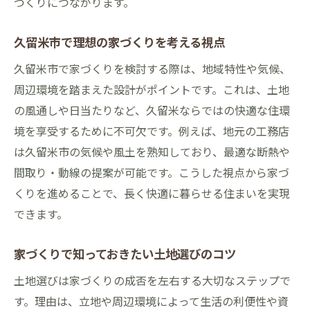
づくりにつながります。
家づくりの安心を支える工務店の対応力と
は
久留米市で理想の家づくりを考える視点
久留米市の家づくりで大切なアフターサポ
久留米市で家づくりを検討する際は、地域特性や気候、
ート
周辺環境を踏まえた設計がポイントです。これは、土地
快適な住まい実現へ久留米市工務店の魅力
の風通しや日当たりなど、久留米ならではの快適な住環
久留米市工務店の家づくりが快適な理由
境を享受するために不可欠です。例えば、地元の工務店
家づくりで叶える高断熱・高性能な住まい
は久留米市の気候や風土を熟知しており、最適な断熱や
家づくりで重視したい健康と暮らしやすさ
間取り・動線の提案が可能です。こうした視点から家づ
くりを進めることで、長く快適に暮らせる住まいを実現
工務店提案で広がる家づくりの選択肢とは
できます。
快適な家づくりのためのプランニングの工
夫
家づくりで知っておきたい土地選びのコツ
土地選びは家づくりの成否を左右する大切なステップで
す。理由は、立地や周辺環境によって生活の利便性や資