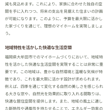
税金対策としての住宅購入のポイント
減も見込めます。これにより、家族に合わせた独自の空
生活の質を向上させる経済的な選択
間を手に入れつつ、将来の支出を見据えた住まいの計画
らくだホームの自由設計で始まる豊かな暮らし
が可能になります。このように、予算を最大限に活かし
た家づくりを通じて、理想のマイホームを実現しましょ
日常を豊かにする自由設計の魅力
う。
家族の絆を深める住まいの工夫
趣味を楽しむための空間作り
地域特性を活かした快適な生活空間
エコライフを実現する設計の工夫
福岡県大牟田市でのマイホームづくりにおいて、地域特
地域と共にある暮らしの提案
性を活かした快適な生活空間を実現することは非常に重
未来を見据えた住まいのあり方
要です。この地域は、豊かな自然環境と温暖な気候が特
徴であり、これを最大限に活かす設計が求められます。
例えば、四季を通じて変化する自然の美しさを感じられ
る大きな窓や、自然光を効果的に取り入れる間取りは、
快適な居住空間を提供します。また、地域の風土に適し
た断熱性や通風性を持たせることで、エネルギー効率の