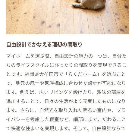
地元の風土を活かした設計事例
自然環境との調和を考えた家づくり
周辺施設を活かした生活提案
コミュニティとの連携を重視した設計
自由設計でかなえる理想の間取り
次世代を見据えた持続可能な住まい
マイホームを選ぶ際、自由設計の魅力の一つは、自分た
地域に根ざしたらくだホームで叶える理想の住
ちのライフスタイルにぴったりの間取りを実現できるこ
まい
とです。福岡県大牟田市で「らくだホーム」を選ぶこと
地域密着型のサポート体制
で、地元の風土や家族構成に合わせた設計が可能になり
地元工務店の強みとは
ます。例えば、広いリビングを設けたり、趣味の部屋を
安心のアフターケアサービス
追加することで、日々の生活がより充実したものになり
地元の素材を活かした家づくり
ます。さらに、自然光を取り入れた明るい室内や、プラ
イバシーを考慮した寝室など、細部にまでこだわること
地域の風景に溶け込む外観デザイン
で快適な住まいを実現します。そして、自由設計ならで
地域コミュニティとの連携で安心の生活