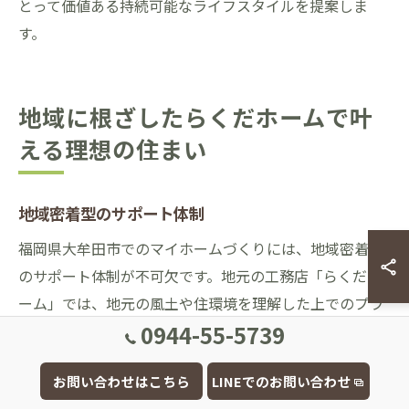
とって価値ある持続可能なライフスタイルを提案しま
す。
地域に根ざしたらくだホームで叶
える理想の住まい
地域密着型のサポート体制
福岡県大牟田市でのマイホームづくりには、地域密着型
のサポート体制が不可欠です。地元の工務店「らくだホ
ーム」では、地元の風土や住環境を理解した上でのプラ
0944-55-5739
ンニングが可能です。地域の特性を活かした提案をする
ことにより、住みやすさと環境への適応性を高めること
お問い合わせはこちら
LINEでのお問い合わせ
ができます。また、地元の職人や業者との強力なネット