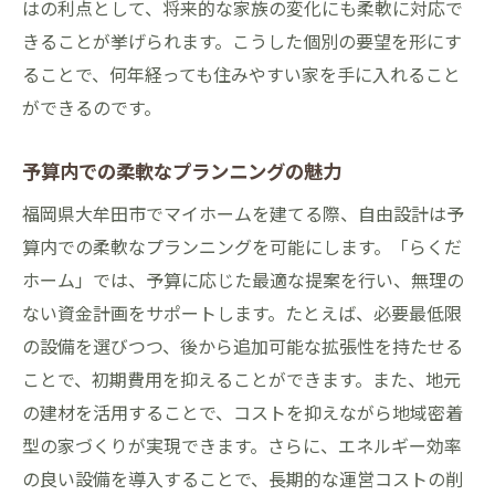
はの利点として、将来的な家族の変化にも柔軟に対応で
自由設計で実現する家族に寄り添うマイホーム
きることが挙げられます。こうした個別の要望を形にす
家族構成に応じた間取り提案
ることで、何年経っても住みやすい家を手に入れること
子育て世代に優しい住まいの工夫
ができるのです。
プライバシーを守る空間設計
家族の健康を考えた素材選び
予算内での柔軟なプランニングの魅力
ペットと共生する家づくり
福岡県大牟田市でマイホームを建てる際、自由設計は予
家族みんなが快適に過ごせる居住空間
算内での柔軟なプランニングを可能にします。「らくだ
ホーム」では、予算に応じた最適な提案を行い、無理の
資金計画と住みやすさを両立したマイホーム作
ない資金計画をサポートします。たとえば、必要最低限
り
の設備を選びつつ、後から追加可能な拡張性を持たせる
無理のないローン返済プランの立て方
ことで、初期費用を抑えることができます。また、地元
コストパフォーマンスを意識した設計
の建材を活用することで、コストを抑えながら地域密着
将来の維持費を考慮した家づくり
型の家づくりが実現できます。さらに、エネルギー効率
資産価値を考えた投資としての住宅
の良い設備を導入することで、長期的な運営コストの削