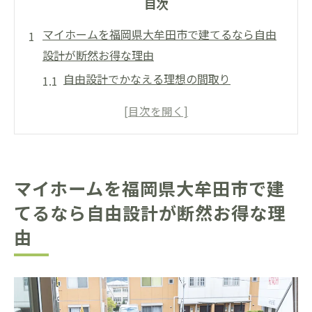
目次
マイホームを福岡県大牟田市で建てるなら自由
設計が断然お得な理由
自由設計でかなえる理想の間取り
予算内での柔軟なプランニングの魅力
地域特性を活かした快適な生活空間
資産価値を高める設計の工夫
長期的な満足度を保証する家づくり
マイホームを福岡県大牟田市で建
建売住宅とのコスト比較
てるなら自由設計が断然お得な理
らくだホームが提供する自由設計の魅力とその
由
価値
専門家による丁寧なヒアリング
高品質な素材選びのポイント