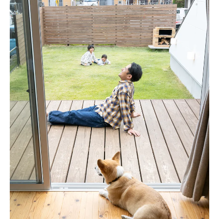
環境に優しい家づくりへの取り組み
地元工務店ならではのサポート体制
施工の透明性と信頼性
お客様の声を活かした柔軟な対応
建売住宅よりも自由設計が選ばれる理由とは？
家族のライフスタイルに合わせた設計
将来的なリフォームの自由度
個性を反映した外観デザイン
快適さを追求した空間設計
設備の選択肢の多さ
長期的なメンテナンスのしやすさ
福岡県大牟田市でのマイホーム計画にぴったり
な自由設計
地域に根ざした生活の魅力