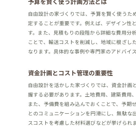
予算を賢く使う計画方法とは
大川市の自然と
自由設計の家づくりでは、予算を賢く使うた
自然を感じ
定することが重要です。例えば、デザイン性
四季を楽し
す。また、見積もりの段階から詳細な費用分
エコフレン
ことで、輸送コストを削減し、地域に根ざし
地域の風土
なります。具体的な事例や専門家のアドバイ
自然光を取
外と内をつ
資金計画とコスト管理の重要性
自由設計で叶え
自由設計を活かした家づくりでは、資金計画
家族の成長
握する必要があります。土地費用、建築費用
ペットと快
また、予備費を組み込んでおくことで、予期
子育て世代
とのコミュニケーションを円滑にし、無駄な
スコストを考慮した材料選びなどが挙げられ
収納スペー
家族全員が