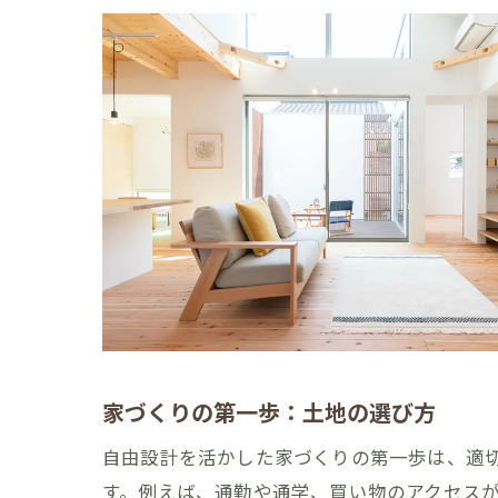
安全で快適
らくだホームで
理想の家づ
プロジェク
信頼できる
らくだホー
住まいの完
住んでから
福岡県大川市で
成功事例か
家づくりの第一歩：土地の選び方
おしゃれな
自由設計を活かした家づくりの第一歩は、適
予算内での
す。例えば、通勤や通学、買い物のアクセス