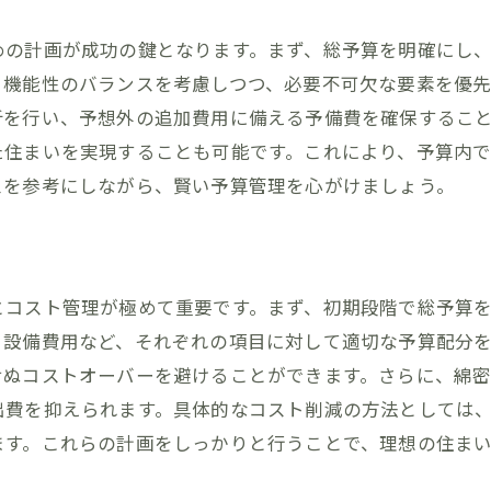
調和する自由設計の家づくり！らくだホームの提案
めの計画が成功の鍵となります。まず、総予算を明確にし
る住まいの設計ポイント
と機能性のバランスを考慮しつつ、必要不可欠な要素を優
むための庭とテラス設計
析を行い、予想外の追加費用に備える予備費を確保するこ
ドリーな素材の選び方
た住まいを実現することも可能です。これにより、予算内
を活かした快適な住環境
スを参考にしながら、賢い予算管理を心がけましょう。
り入れる開放的な空間づくり
なぐデザインの工夫
る家族快適な空間！福岡県大川市での暮らしを豊かにする
とコスト管理が極めて重要です。まず、初期段階で総予算
に対応するフレキシブルな設計
、設備費用など、それぞれの項目に対して適切な予算配分を
適に暮らすための工夫
せぬコストオーバーを避けることができます。さらに、綿
に優しい間取りの提案
出費を抑えられます。具体的なコスト削減の方法としては
ます。これらの計画をしっかりと行うことで、理想の住まい
スを効果的に配置する方法
リラックスできるリビング設計