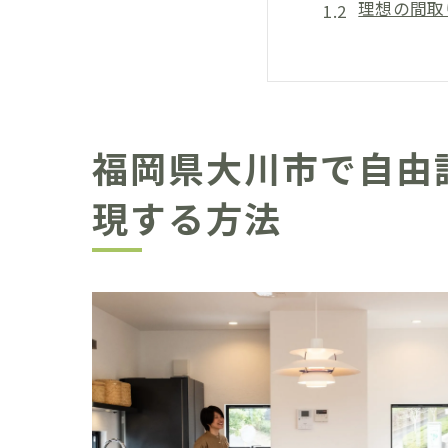
理想の間取
予算を賢く
資金計画と
自由設計の
家づくりの
福岡県大川市で自由
らくだホームが
現する方法
らくだホー
高品質かつ
理想の住ま
おしゃれな
家族のライ
お客様の声
自由設計で個性