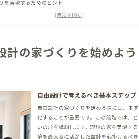
りを実現するためのヒント
使う計画方法とは
コスト管理の重要性
魅力を最大限に活かすために
第一歩：土地の選び方
設計の家づくりを始めよう
提案する自由設計の魅力とは？福岡県大川市でおしゃれな
ムが提供するデザインの特長
低コストでの家づくりの秘密
いを実現するサポート体制
自由設計で考えるべき基本ステップ
外観と快適な室内空間
自由設計の家づくりを始める際には、まず
フスタイルに合った設計提案
化することが重要です。この段階では、ど
：自由設計で叶えた夢の住まい
いの形を構想します。理想の家を実現する
を引き出す！福岡県大川市で叶えるユニークな家づくり
境を最大限に活かした設計を心掛けるべき