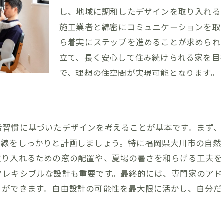
デザインを見つける方法
し、地域に調和したデザインを取り入れる
間取りで個性的な空間を
施工業者と綿密にコミュニケーションを取
活かしたインテリアの工夫
ら着実にステップを進めることが求められ
立て、長く安心して住み続けられる家を目
むための特別なスペース設計
で、理想の住空間が実現可能となります。
わりを反映した住まいづくり
を取り入れた家づくり
計を活かす秘訣！福岡県大川市で理想の住まいを形にする
活習慣に基づいたデザインを考えることが基本です。まず
を考えた賢い選択
動線をしっかりと計画しましょう。特に福岡県大川市の自
えつつデザイン性を追求
取り入れるための窓の配置や、夏場の暑さを和らげる工夫
効率を考慮した設計術
フレキシブルな設計も重要です。最終的には、専門家のア
性能な設備を取り入れる
とができます。自由設計の可能性を最大限に活かし、自分
ョンで新たな価値を創出
を見据えた長期的な視点