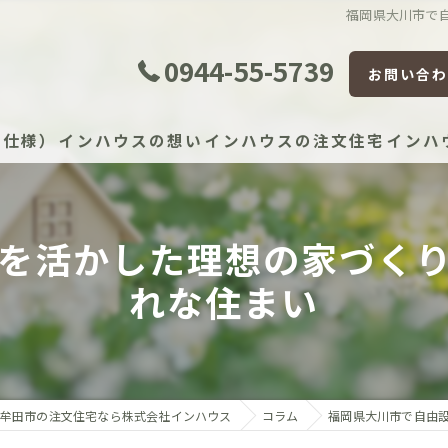
福岡県大川市で
0944-55-5739
お問い合わ
準仕様）
インハウスの想い
インハウスの注文住宅
インハ
を活かした理想の家づく
証体制
れな住まい
証制度
宅かし保険（JIO）
保証（住宅設備）
牟田市の注文住宅なら株式会社インハウス
コラム
福岡県大川市で自由
）建物長期保証