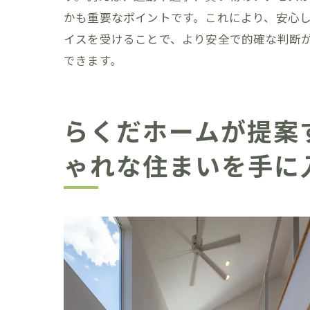
住まい手の
かも重要なポイントです。これにより、安心
成功したお
イスを受けることで、より安全で的確な判断
理想の住ま
できます。
らくだホームが提案
ゃれな住まいを手に