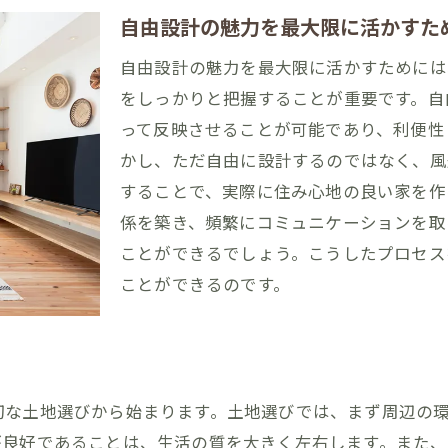
自由設計の魅力を最大限に活かすた
な住環境を確保するアイデア
始める自由設計生活！予算を守りつつ夢の家を実現する方
自由設計の魅力を最大限に活かすためには
をしっかりと把握することが重要です。自
くりのための初めの一歩
って反映させることが可能であり、利便性
ト管理で予算オーバーを防ぐ
かし、ただ自由に設計するのではなく、風
パートナー選びのポイント
することで、実際に住み心地の良い家を作
ムの支援体制とお客様サポート
係を築き、頻繁にコミュニケーションを取
成までの流れとその準備
ことができるでしょう。こうしたプロセス
も安心できるフォロー体制
ことができるのです。
の自由設計の成功例！予算内でおしゃれな家を手に入れる
ら学ぶ自由設計のポイント
家を実現するデザインアイデア
切な土地選びから始まります。土地選びでは、まず周辺の
設備選びのコツ
が良好であることは、生活の質を大きく左右します。また