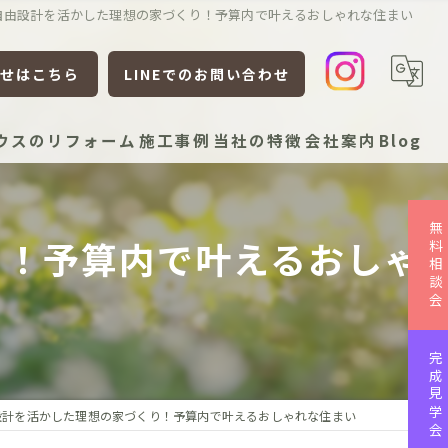
自由設計を活かした理想の家づくり！予算内で叶えるおしゃれな住まい
せはこちら
LINEでのお問い合わせ
ウスのリフォーム
施工事例
当社の特徴
会社案内
Blog
新築
無料相談会
り！予算内で叶えるおしゃ
リフォーム
リノベーション
平屋
完成見学会
ローコスト
設計を活かした理想の家づくり！予算内で叶えるおしゃれな住まい