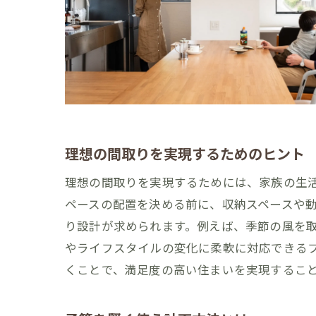
自分らしい
ユニークな
自由設計を
趣味を楽し
家族のこだ
地域の特色
理想の間取りを実現するためのヒント
予算内で自由設
理想の間取りを実現するためには、家族の生
費用対効果
ペースの配置を決める前に、収納スペースや
コストを抑
り設計が求められます。例えば、季節の風を
エネルギー
やライフスタイルの変化に柔軟に対応できる
予算内で高
くことで、満足度の高い住まいを実現するこ
リノベーシ
家族の未来