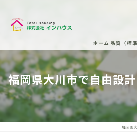
ホーム
品質（標
断熱性能
福岡県大川市で自由設計
安心の保
安心の保
新築住
安心の
福岡県大
（任意