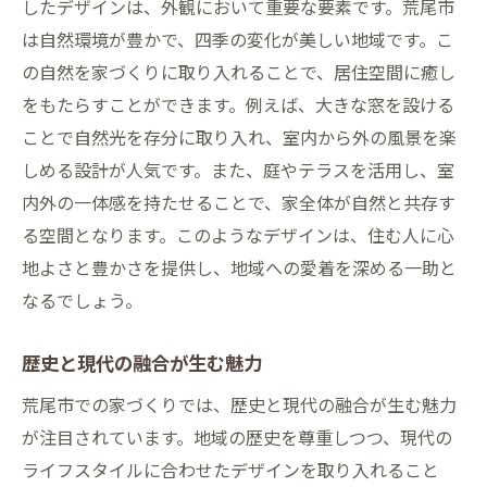
したデザインは、外観において重要な要素です。荒尾市
地域の植物を活用した庭作りの事例
は自然環境が豊かで、四季の変化が美しい地域です。こ
自然素材を使った内装デザインの成功例
の自然を家づくりに取り入れることで、居住空間に癒し
地域特有の景観を活かした立地選びの成功
をもたらすことができます。例えば、大きな窓を設ける
事例
ことで自然光を存分に取り入れ、室内から外の風景を楽
しめる設計が人気です。また、庭やテラスを活用し、室
室内と屋外をつなぐ設計の工夫
内外の一体感を持たせることで、家全体が自然と共存す
地元の伝統技術による成功した家づくり
る空間となります。このようなデザインは、住む人に心
荒尾市における最新の家づくりトレンドと実例
地よさと豊かさを提供し、地域への愛着を深める一助と
最新技術を取り入れたスマートホーム
なるでしょう。
自然災害に強い設計トレンド
リノベーションで実現する新しいライフス
歴史と現代の融合が生む魅力
タイル
荒尾市での家づくりでは、歴史と現代の融合が生む魅力
地域の職人技を生かした新築事例
が注目されています。地域の歴史を尊重しつつ、現代の
ミニマルデザインが生む広がりのある空間
ライフスタイルに合わせたデザインを取り入れること