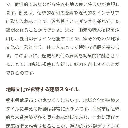
コミュニティを大切にする家づくりの潮流
で、個性的でありながら住み心地の良い住まいが実現し
ます。例えば、伝統的な和の要素を現代的なインテリア
快適な住環境を生む高断熱素材の選び方
に取り入れることで、落ち着きとモダンさを兼ね備えた
高断熱素材がもたらす省エネ効果
空間を作ることができます。また、地元の職人技術を活
断熱材の種類とその特徴
用し、独自のデザインを施すことで、家そのものが地域
気候に合わせた断熱材選びのポイント
文化の一部となり、住む人にとって特別な価値を持ちま
断熱性能とコストのバランス
す。このように、歴史と現代の要素を効果的に融合させ
エコと快適性を両立する素材の選定法
ることで、地域に根差した新しい魅力を創出することが
断熱施工のポイントと注意点
できるのです。
理想の家づくりに向けたデザインのヒント
地域文化が影響する建築スタイル
住まい手のライフスタイルに合った設計
熊本県荒尾市での家づくりにおいて、地域文化が建築ス
未来を見据えた柔軟性のあるデザイン
タイルに与える影響は非常に大きいです。荒尾市は伝統
家族構成に応じた間取りの工夫
的な木造建築が多く見られる地域であり、これに現代の
ライフサイクルに対応する家づくりの考え
建築技術を融合させることが、魅力的な外観デザインを