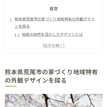
目次
熊本県荒尾市の家づくり地域特有の外観デザイ
ンを探る
地域の自然を活かしたデザインとは
歴史と現代の融合が生む魅力
地域文化が影響する建築スタイル
周辺環境に溶け込むカラーパレットの選び
方
熊本県荒尾市の家づくり地域特有
地元の素材を利用した外観デザインの利点
の外観デザインを探る
地域特有のデザインが持つ持続可能性
荒尾市の気候に適した家づくりの設計ポイント
荒尾市の気候特性と家づくりへの影響