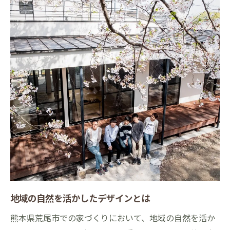
季節ごとの快適性を追求する設計手法
湿度対策のための効果的な設計
風通しを良くするための間取りの工夫
日射をコントロールするデザインの工夫
気候に適応した断熱材の選び方
持続可能な住まいを実現するためのデザインの
工夫
太陽光発電を活用した設計
エネルギー効率を高めるための設備
自然環境を利用した空調システム
省エネ家電とその配置の工夫
持続可能性を高める住まいのレイアウト
地域の自然を活かしたデザインとは
地域の自然と調和する家づくりの成功事例
熊本県荒尾市での家づくりにおいて、地域の自然を活か
自然美を取り入れた外観デザイン事例