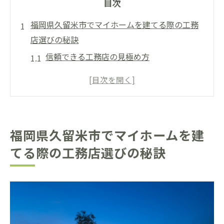
目次
福岡県久留米市でマイホームを建てる際の工務
店選びの秘訣
信頼できる工務店の見極め方
地元に根付いた工務店の利点
施工実績を確認する方法
工務店とのコミュニケーションの重要性
価格と品質のバランスを考える
福岡県久留米市でマイホームを建
口コミや評判を活用した選び方
てる際の工務店選びの秘訣
久留米市三潴町西牟田で理想のマイホームを実
現する方法
地域の風土に合わせた設計のポイント
自然環境を活かした家づくりのアイデア