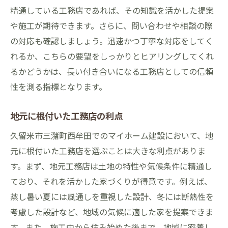
精通している工務店であれば、その知識を活かした提案
ライフスタイルに合わせた間取りの考え方
や施工が期待できます。さらに、問い合わせや相談の際
趣味を反映させた空間作りのコツ
の対応も確認しましょう。迅速かつ丁寧な対応をしてく
将来を見据えた柔軟な設計プラン
れるか、こちらの要望をしっかりとヒアリングしてくれ
家族の意見を取り入れた設計の工夫
るかどうかは、長い付き合いになる工務店としての信頼
予算内で叶える理想の家づくり
性を測る指標となります。
施工過程での柔軟な変更対応
アクセス抜群！久留米市三潴町西牟田での住環
地元に根付いた工務店の利点
境の魅力
久留米市三潴町西牟田でのマイホーム建設において、地
公共交通機関へのアクセスの良さ
元に根付いた工務店を選ぶことは大きな利点がありま
主要道路からの利便性
す。まず、地元工務店は土地の特性や気候条件に精通し
ており、それを活かした家づくりが得意です。例えば、
近隣の商業施設と医療機関
蒸し暑い夏には風通しを重視した設計、冬には断熱性を
教育機関の充実度と選び方
考慮した設計など、地域の気候に適した家を提案できま
自然環境の豊かさとその楽しみ方
す。また、施工中から住み始めた後まで、地域に密着し