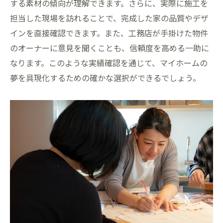
住宅ローン選びのポイント
する素材の傾向が理解できます。さらに、実際に施工を
施工会社との契約内容の確認
担当した現場を訪れることで、完成した家の品質やデザ
インを直接確認できます。また、工務店が手掛けた物件
住まいの耐震性を高める工夫
のオーナーに意見を聞くことも、信頼度を高める一助に
個性豊かな家をデザインするための地域特性活
なります。このような実績確認を通じて、マイホームの
用法
夢を具現化するための確かな選択ができるでしょう。
地域の歴史と文化を取り入れたデザイン
気候風土に適した素材選び
景観に溶け込む外観設計の工夫
地域特有の植物を活かした庭作り
伝統的な技法を取り入れた施工
地域の職人と協力した家づくり