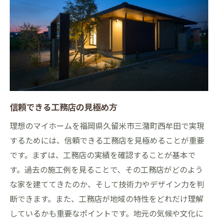
都市利便性を考慮した間取りの工夫
家族構成に応じた住まいのプラン
エネルギー効率を高める設計の工夫
地域コミュニティとの調和を図るプラン
自然と都市の魅力を活かしたマイホーム設計の
ポイント
自然景観を取り入れた外観デザイン
信頼できる工務店の見極め方
庭を活用したリラックス空間の作り方
理想のマイホームを福岡県久留米市三潴町西牟田で実現
交通アクセスを重視した立地選び
するためには、信頼できる工務店を見極めることが重要
生活利便施設との距離を考慮した設計
です。まずは、工務店の実績を確認することが基本で
地域特有の気候に適した住宅設計
す。過去の施工例を見ることで、その工務店がどのよう
都市の利便性を活かした生活動線の設計
な家を建ててきたのか、そして技術力やデザイン力を判
自由設計で作るあなたらしいマイホームのステ
断できます。また、工務店が地域の特性をどれだけ理解
ップ
しているかも重要なポイントです。地元の気候や文化に