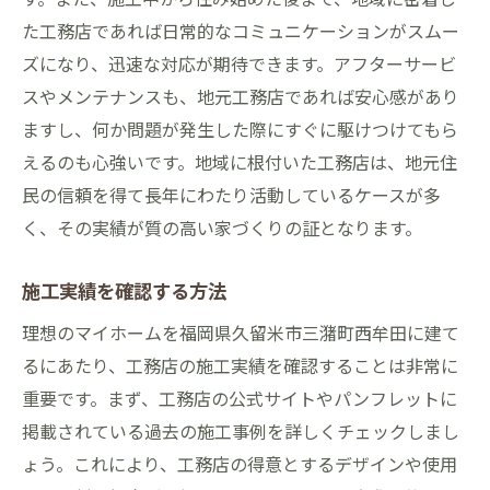
地域イベントやコミュニティ活動
た工務店であれば日常的なコミュニケーションがスムー
工務店選びで失敗しないためのチェックリスト
ズになり、迅速な対応が期待できます。アフターサービ
契約前に確認すべきポイント
スやメンテナンスも、地元工務店であれば安心感があり
工事内容の明確化の重要性
ますし、何か問題が発生した際にすぐに駆けつけてもら
アフターサービスについての確認
えるのも心強いです。地域に根付いた工務店は、地元住
民の信頼を得て長年にわたり活動しているケースが多
支払い条件の透明性を確保する
く、その実績が質の高い家づくりの証となります。
施工期間とその管理方法
トラブル発生時の対応策
施工実績を確認する方法
久留米市でのマイホーム作りに必要な情報と注
理想のマイホームを福岡県久留米市三潴町西牟田に建て
意点
るにあたり、工務店の施工実績を確認することは非常に
地域の建築規制についての理解
重要です。まず、工務店の公式サイトやパンフレットに
資金計画の立て方とその管理
掲載されている過去の施工事例を詳しくチェックしまし
周辺環境の変化に対する備え
ょう。これにより、工務店の得意とするデザインや使用