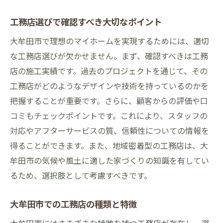
地域情報を集める重要性
工務店選びで確認すべき大切なポイント
大牟田市の住宅市場のトレンドを把握する
大牟田市で理想のマイホームを実現するためには、適切
マイホーム実現に向けた計画の立て方
な工務店選びが欠かせません。まず、確認すべきは工務
地域の相談会やイベントの活用方法
店の施工実績です。過去のプロジェクトを通じて、その
経験者から学ぶ成功へのアプローチ
工務店がどのようなデザインや技術を持っているのかを
工務店選びが鍵大牟田市でのマイホーム作りを
把握することが重要です。さらに、顧客からの評価や口
成功させる方法
コミもチェックポイントです。これにより、スタッフの
工務店選びで失敗しないためのテクニック
対応やアフターサービスの質、信頼性についての情報を
理想の家を実現するためのパートナー選び
得ることができます。また、地域密着型の工務店は、大
牟田市の気候や風土に適した家づくりの知識を有してい
契約前に確認すべき重要事項
るため、選択肢として考慮すべきです。
工務店との信頼関係を築く方法
成功するための施工後のフォローアップ
大牟田市での工務店の種類と特徴
大牟田市での持続可能な住宅作りのポイン