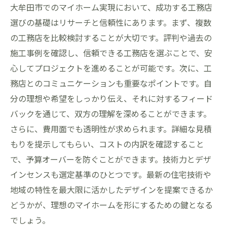
ト
大牟田市でのマイホーム実現において、成功する工務店
成功事例で見えた地域特性活用のカギ
選びの基礎はリサーチと信頼性にあります。まず、複数
実際の施工事例から学ぶ大牟田市の家づく
の工務店を比較検討することが大切です。評判や過去の
り
施工事例を確認し、信頼できる工務店を選ぶことで、安
心してプロジェクトを進めることが可能です。次に、工
自然豊かな大牟田市でのマイホーム工務店選び
務店とのコミュニケーションも重要なポイントです。自
の注意点
分の理想や希望をしっかり伝え、それに対するフィード
自然災害に備えた工務店選び
バックを通じて、双方の理解を深めることができます。
自然環境を守るエコフレンドリーな選択肢
さらに、費用面でも透明性が求められます。詳細な見積
大牟田市の気候風土に適した建材選び
もりを提示してもらい、コストの内訳を確認すること
地域の環境に配慮した設計の注意点
で、予算オーバーを防ぐことができます。技術力とデザ
暮らしやすさを考慮した立地選びの重要性
インセンスも選定基準のひとつです。最新の住宅技術や
長期的視野に立った工務店選びのポイント
地域の特性を最大限に活かしたデザインを提案できるか
福岡県大牟田市で始めるマイホーム実現への道
どうかが、理想のマイホームを形にするための鍵となる
でしょう。
大牟田市での家づくりを始めるステップ