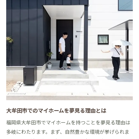
予算に合わせた工務店の選び方
大牟田市特有の工務店選びのコツ
工務店とのコミュニケーションの重要性
理想のマイホームを叶えるための契約ポイ
ント
理想のマイホームを叶えるための大牟田市工務
店の選択肢
大牟田市で選べる工務店のスタイル
オーダーメイドか規格住宅かの選び方
工務店選びで重要なデザインの選択肢
住まいの機能性を高める工務店の選び方
大牟田市でのマイホームを夢見る理由とは
エコ住宅を実現するための工務店選び
福岡県大牟田市でマイホームを持つことを夢見る理由は
地域密着型工務店の選択のメリット
多岐にわたります。まず、自然豊かな環境が挙げられま
大牟田市の地域特性を活かしたマイホーム設計