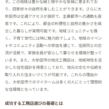
す。この地域は豊かな緑と穏やかな気候に恵まれてお
の魅力
り、四季折々の自然を楽しむことができます。さらに大
自然環境を活かす設計の魅力
牟田市は交通アクセスが良好で、主要都市への通勤も容
大牟田市ならではの四季を感じる家づくり
易です。これにより、都会の利便性と自然の豊かさを両
地域資源を活用した住宅デザイン
立した暮らしが実現可能です。地域コミュニティも強
伝統と現代技術の融合した住まいの魅力
く、子育て世代には特に魅力的でしょう。地域のイベン
トやコミュニティ活動への参加を通じて、住民同士の交
地域特性にマッチしたエコ住宅設計
流が活発で、家族全員が安心して暮らせる環境が整って
地元文化を反映した家づくりの醍醐味
います。また、大牟田市の地元工務店は、地域特性を活
成功事例に学ぶ大牟田市のマイホーム作りの工
かした住宅設計を得意としており、地元の文化や伝統を
務店選び
取り入れた住まいづくりが可能です。これらの理由か
大牟田市での成功事例に見る共通点
ら、大牟田市でのマイホームは多くの人にとって理想的
理想の住まいを実現した人々の声
な住環境となっています。
成功事例から学ぶ工務店選びのヒント
大牟田市での失敗しない住宅設計のポイン
成功する工務店選びの基礎とは