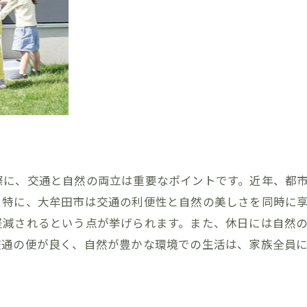
住まいに自然の息吹を取り込む方法
福岡県大牟田市で理想を形にするマイホームのヒント
大牟田市での家づくりの第一歩
理想を叶えるための土地選びのポイント
大牟田市の地域特性を活かす設計
自然を取り入れた住宅設備の選び方
理想の住まいを実現するための資金計画
際に、交通と自然の両立は重要なポイントです。近年、都
夢をかなえるための専門家との協力
。特に、大牟田市は交通の利便性と自然の美しさを同時に
マイホームを大牟田市でデザイン自然と暮らしの調和を目
軽減されるという点が挙げられます。また、休日には自然
自然を大切にした住まい作りのステップ
交通の便が良く、自然が豊かな環境での生活は、家族全員
地域の自然を活かすデザインのコツ
快適な生活を叶える間取りの考え方