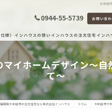
大牟田
0944-55-5739
お問い合わ
準仕様）
インハウスの想い
インハウスの注文住宅
インハ
のマイホームデザイン〜自
証体制
て〜
証制度
宅かし保険（JIO）
保証（住宅設備）
福岡県大牟田市の注文住宅なら株式会社インハウス
コラム
大牟田市で
）建物長期保証