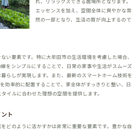
れ、リラックスできる居場所となります。
自然と共に暮らす家の魅力
エッセンスを加え、空間全体に爽やかな雰
生活を豊かにする自然要素の取り入れ方
然の一部となり、生活の質が向上するので
大牟田市で叶えるエコフレンドリーな住まい
自然を感じる新生活のスタート
快適な暮らしと自然のバランスを考える
理想のマイホームで始める新しい生活
せない要素です。特に大牟田市の生活環境を考慮した場合
動線をシンプルにすることで、日常の家事や生活がスムーズ
大牟田市の自然環境を活かしたマイホームの秘密
な暮らしが実現します。また、最新のスマートホーム技術
自然が育む快適な住まいの条件
スを効率的に配置することで、家全体がすっきりと整い、日
地域の気候に合わせた家づくりの工夫
スタイルに合わせた理想の空間を提供します。
大牟田市の自然資源を最大限に利用する方法
四季を楽しむ住まいの設計ポイント
イント
自然環境と居住空間の調和の秘訣
然をどのように活かすかは非常に重要な要素です。豊かな
長く愛される家を建てるための知識