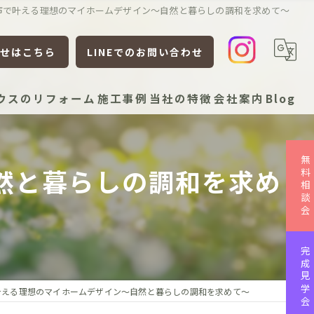
市で叶える理想のマイホームデザイン〜自然と暮らしの調和を求めて〜
せはこちら
LINEでのお問い合わせ
ウスのリフォーム
施工事例
当社の特徴
会社案内
Blog
新築
無料相談会
然と暮らしの調和を求め
リフォーム
リノベーション
平屋
完成見学会
ローコスト
叶える理想のマイホームデザイン〜自然と暮らしの調和を求めて〜