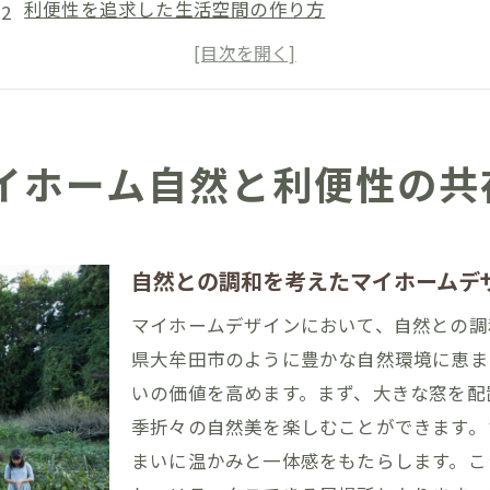
利便性を追求した生活空間の作り方
大牟田市の自然を活かす家づくりのポイント
自然環境がもたらす生活スタイルの変化
交通と自然、両立する住環境の魅力
理想のマイホームを実現するためのステップ
イホーム自然と利便性の共
理想のマイホームデザイン大牟田市の魅力を探る
地元の自然素材を活用したデザイン
大牟田市の地域特性を反映したプランニング
自然との調和を考えたマイホームデ
自然と共存するインテリアの選び方
マイホームデザインにおいて、自然との調
大牟田市の魅力を住まいに取り入れる方法
県大牟田市のように豊かな自然環境に恵ま
自然が織りなす居住空間の演出
いの価値を高めます。まず、大きな窓を配
季折々の自然美を楽しむことができます。
理想のライフスタイルを実現するデザイン
まいに温かみと一体感をもたらします。こ
自然と調和するマイホーム大牟田市での新生活を考える