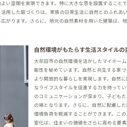
地よい空間を実現できます。特に大きな窓を設置すること
理想のマイホームを大牟田市で実現するためのポイント
を活用した庭づくりは、家族の日常生活に自然とのふれあ
夢を具体化するためのデザイン戦略
も広がります。さらに、地元の自然素材を用いた建築は、
住む人に優しい家づくりの心得
大牟田市での理想の住環境を探る
自然環境を考慮した住まいの計画
自然環境がもたらす生活スタイルの
地域特性に合った家の設計方法
大牟田市の自然環境を活かしたマイホーム
マイホームを成功させるためのヒント
能性を秘めています。自然と共生する家づ
大牟田市でのマイホームデザイン自然を取り入れた住まい
より開放的な暮らしを実現します。自然に
自然素材を活かした持続可能なデザイン
なライフスタイルを促進する力を持ってい
季節を感じる空間作りのアイデア
のコミュニケーションが深まり、子どもた
の場となります。さらに、自然に配慮した
地域の風土を生かした住空間の提案
環境負荷を軽減することができます。この
環境に優しい住まいの計画
変化は、住まいの価値をさらに高める要素
自然と共生するためのデザイン手法