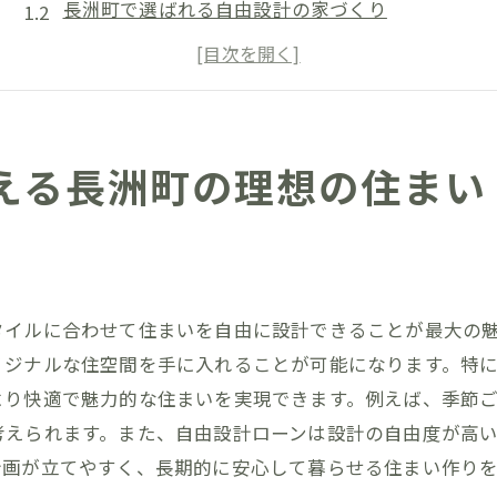
長洲町で選ばれる自由設計の家づくり
理想の住まいを具体化するためのプランニング
地域の特性を活かしたデザインのポイント
住まいの理想を実現するための資金計画
ローン活用で広がる住まい作りの可能性
える長洲町の理想の住まい
熊本県玉名郡長洲町の自然を活かした自由設計の魅力
長洲町の四季を楽しむ住宅デザイン
自然光を取り入れた開放的な間取り
地域の自然素材を使ったエコ住宅
タイルに合わせて住まいを自由に設計できることが最大の
自然環境と調和する外観デザイン
リジナルな住空間を手に入れることが可能になります。特
長洲町ならではの景観を意識した設計
より快適で魅力的な住まいを実現できます。例えば、季節
考えられます。また、自由設計ローンは設計の自由度が高
自然と共存する住まいのライフスタイル
計画が立てやすく、長期的に安心して暮らせる住まい作り
自由設計ローンで実現する個性豊かなライフスタイル