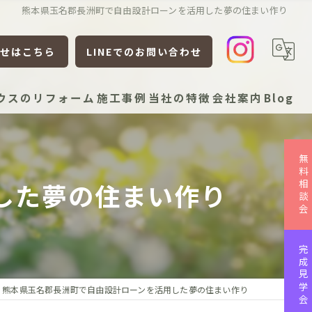
熊本県玉名郡長洲町で自由設計ローンを活用した夢の住まい作り
せはこちら
LINEでのお問い合わせ
ウスのリフォーム
施工事例
当社の特徴
会社案内
Blog
新築
無料相談会
リフォーム
した夢の住まい作り
リノベーション
平屋
完成見学会
ローコスト
熊本県玉名郡長洲町で自由設計ローンを活用した夢の住まい作り