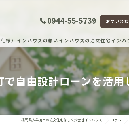
0944-55-5739
お問い合わ
準仕様）
インハウスの想い
インハウスの注文住宅
インハ
証体制
町で自由設計ローンを活用
証制度
宅かし保険（JIO）
保証（住宅設備）
福岡県大牟田市の注文住宅なら株式会社インハウス
コラム
）建物長期保証