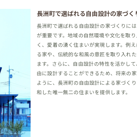
自由設計で表現するあなたらしい住まい
長洲町で選ばれる自由設計の家づく
ライフスタイルに合わせた柔軟なプラン
長洲町で選ばれる自由設計の家づくりには
家族の成長に対応する設計アイデア
が重要です。地域の自然環境や文化を取り
ペットと暮らす快適な住まいの工夫
く、愛着の湧く住まいが実現します。例え
趣味を楽しむためのスペース設計
る家や、伝統的な和風の意匠を取り入れた
多機能な空間の創造で快適生活
ます。さらに、自由設計の特性を活かして
長洲町での自由設計ローンが提供する新しい住まいの
由に設計することができるため、将来の家
自由設計ローンを活用した最新住宅トレンド
ように、長洲町の自由設計による家づくり
長洲町の風土に根ざした新しい住まいモデル
和した唯一無二の住まいを提供します。
社会的変化に対応する住まい設計
新技術を取り入れた未来志向の住まい
持続可能な社会を意識した設計コンセプト
地域コミュニティと繋がる住まいの形