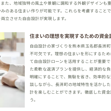
。また、地域独特の風土や景観に調和する外観デザインも
完成後のアフターフォローとメンテナンス
かみのある住まい作りが可能です。これらを考慮すること
長洲町での自由設計ローン活用法とその効果
を両立させた自由設計が実現します。
ローン活用による費用対効果の検討
自由設計で得られる生活の質向上
住まいの理想を実現するための資金
地域限定のローン特典を活用する方法
自由設計の家づくりを熊本県玉名郡長洲町
自由設計で実現する省エネ住宅の魅力
不可欠です。理想の住まいを形にするため
住まいの資産価値を高める設計戦略
て自由設計ローンを活用することが重要で
家族の健康を守る住まい環境の整備
た柔軟な返済プランを提供し、経済的な負
熊本県の自然と調和する自由設計の魅力的なプラン
明確にすることで、無駄を省き、効率的な
談しながら、長洲町の地域特性を活かした
自然素材を活用した心地よい住空間
計を楽しむことができます。徹底した資金
家の中に自然を取り込む庭園プラン
う。
四季折々の風景を楽しむ窓設計