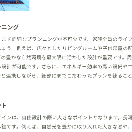
自由設計を通じて長洲町の風土を最大限に活用する方
地域風土に合わせたエコロジカルな設計
ンニング
地元素材を使ったサステナブルな家づくり
地域社会と共存する住まいの工夫
、まず詳細なプランニングが不可欠です。家族全員のライ
長洲町特有の気候を考慮した設計
しょう。例えば、広々としたリビングルームや子供部屋の
町の豊かな自然環境を最大限に活かした設計が重要です。
自然災害に強い住まい作りのポイント
る設計が可能です。さらに、エネルギー効率の高い設備や
地域の歴史を尊重した設計アプローチ
士と連携しながら、細部にまでこだわったプランを練るこ
理想の住まいを自由設計ローンで実現するステップ
自由設計ローンの申し込み手順
理想の住まいのビジョンを明確にする
ント
プロのアドバイスを受ける設計計画
ザインは、自由設計の際に大きなポイントとなります。長
予算管理と資金計画の立て方
る鍵です。例えば、自然光を豊かに取り入れた大きな窓や
工期とスケジュール管理のポイント