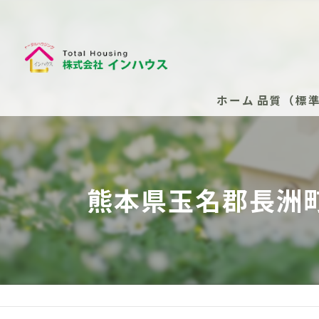
ホーム
品質（標
断熱性能
安心の保
熊本県玉名郡長洲
安心の保
新築住
安心の
（任意