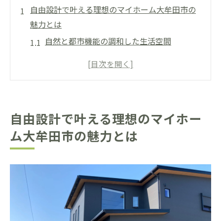
自由設計で叶える理想のマイホーム大牟田市の
魅力とは
自然と都市機能の調和した生活空間
地域密着の魅力と安心感
家族全員が楽しめるレジャースポット
地域の伝統と文化を感じる住環境
快適な交通アクセスと通勤の利便性
自由設計で叶える理想のマイホー
地域コミュニティとの触れ合い
ム大牟田市の魅力とは
大牟田市で自由設計を選ぶ理由自然と利便性の
バランス
環境に優しい住まいづくり
家族のライフスタイルに合わせた設計
将来を見据えたフレキシブルなプラン