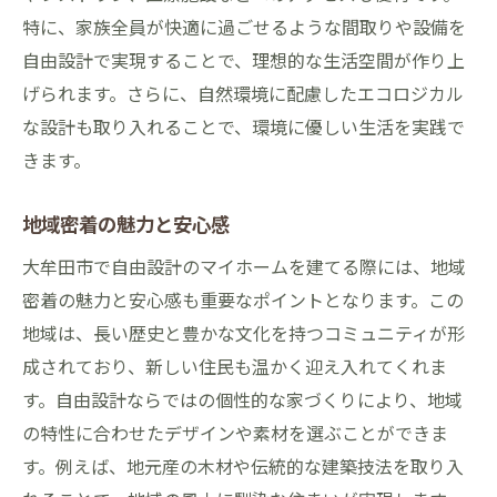
特に、家族全員が快適に過ごせるような間取りや設備を
施工会社選びのポイント
自由設計で実現することで、理想的な生活空間が作り上
予算内で理想を叶えるコツ
げられます。さらに、自然環境に配慮したエコロジカル
住まいの長期的なメンテナンス計画
な設計も取り入れることで、環境に優しい生活を実践で
地域の建築規制とその対策
きます。
プロの視点から見る土地活用方法
自由設計の家づくり大牟田市での具体例と成功
地域密着の魅力と安心感
事例紹介
大牟田市で自由設計のマイホームを建てる際には、地域
実際の施工例から学ぶ成功の秘訣
密着の魅力と安心感も重要なポイントとなります。この
多様なスタイルの住宅事例
地域は、長い歴史と豊かな文化を持つコミュニティが形
お客様の声から見る満足度
成されており、新しい住民も温かく迎え入れてくれま
す。自由設計ならではの個性的な家づくりにより、地域
自由設計の可能性を広げるアイデア
の特性に合わせたデザインや素材を選ぶことができま
地域特有のデザイン要素の取り入れ方
す。例えば、地元産の木材や伝統的な建築技法を取り入
成功事例から学ぶ設計ポイント