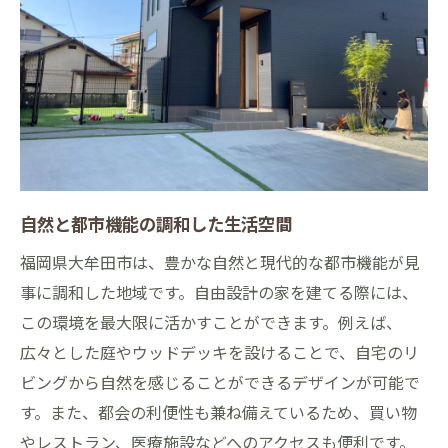
利便性を重視した土地選び
地域の気候と風土に適した建材
災害に強い安心の住宅
自由設計のポイント大牟田市で理想の住まいを
形にする
理想の間取りを実現するヒント
快適な動線を考えた設計術
自然と都市機能の調和した生活空間
収納スペースの工夫と活用法
福岡県大牟田市は、豊かな自然と現代的な都市機能が見
省エネ設計とエコ住宅のポイント
事に調和した地域です。自由設計の家を建てる際には、
デザイン性と機能性を両立させる方法
この環境を最大限に活かすことができます。例えば、
オンリーワンの外観デザイン
広々とした庭やウッドデッキを設けることで、自宅のリ
大牟田市での自由設計成功の秘訣プロのアドバ
ビングから自然を感じることができるデザインが可能で
イスを活用
す。また、都会の利便性も兼ね備えているため、買い物
設計士とのコミュニケーションの重要性
やレストラン、医療施設などへのアクセスも便利です。