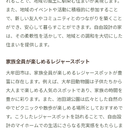
れることで、地域の風土に馴染む住まいが実現します。
大牟田市で自由設計を活かす高品質な材料選び
また、地域のイベントや活動に積極的に参加すること
のポイント
で、新しい友人やコミュニティとのつながりを築くこと
地元で入手可能なおすすめ建材
ができ、安心して暮らすことができます。自由設計の家
自然素材を取り入れた住宅の魅力
は、その柔軟性を活かして、地域との調和を大切にした
費用対効果の高い建材選び
住まいを提供します。
耐久性を重視した素材選定
家族全員が楽しめるレジャースポット
エコロジーな建材の選び方
大牟田市は、家族全員が楽しめるレジャースポットが豊
健康と快適さを考えた素材選び
富に存在します。例えば、大牟田動物園は子供たちから
自由設計で作る理想の住まい大牟田市の施工事
大人まで楽しめる人気のスポットであり、家族の時間を
例を学ぶ
豊かに彩ります。また、池田湖公園は広々とした自然の
家族構成に合わせた自由設計
中でピクニックや散歩が楽しめる場所としておすすめで
ペットと暮らすための設計ポイント
す。こうしたレジャースポットを訪れることで、自由設
趣味を楽しむためのスペース設計
計のマイホームでの生活にさらなる充実感をもたらしま