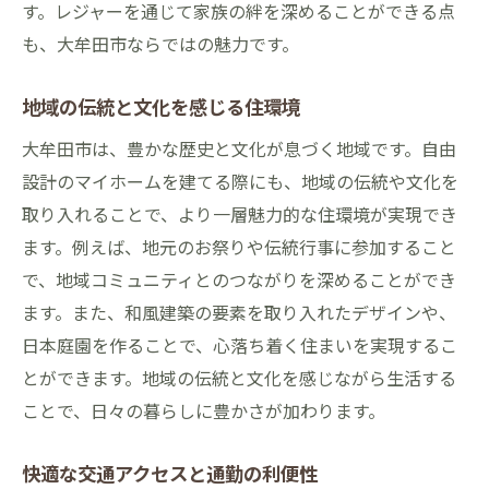
ホームオフィスを導入した住まい
す。レジャーを通じて家族の絆を深めることができる点
子供の成長に合わせた住まいの設計
も、大牟田市ならではの魅力です。
老後を見据えたバリアフリー設計
地域の伝統と文化を感じる住環境
大牟田市における自由設計の未来理想の生活を
実現する家づくり
大牟田市は、豊かな歴史と文化が息づく地域です。自由
設計のマイホームを建てる際にも、地域の伝統や文化を
未来を見据えたエコ住宅の提案
取り入れることで、より一層魅力的な住環境が実現でき
スマートホーム技術の導入
ます。例えば、地元のお祭りや伝統行事に参加すること
次世代のライフスタイルに対応する間取り
で、地域コミュニティとのつながりを深めることができ
地域の発展と共に変わる住宅ニーズ
ます。また、和風建築の要素を取り入れたデザインや、
持続可能な住まいの未来像
日本庭園を作ることで、心落ち着く住まいを実現するこ
コミュニティと共に育つ住まいの形
とができます。地域の伝統と文化を感じながら生活する
ことで、日々の暮らしに豊かさが加わります。
快適な交通アクセスと通勤の利便性