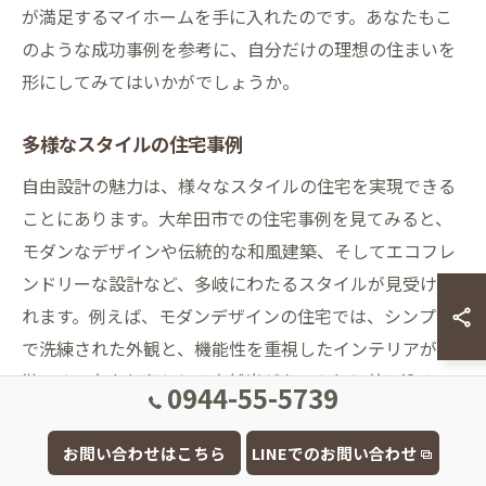
が満足するマイホームを手に入れたのです。あなたもこ
のような成功事例を参考に、自分だけの理想の住まいを
形にしてみてはいかがでしょうか。
多様なスタイルの住宅事例
自由設計の魅力は、様々なスタイルの住宅を実現できる
ことにあります。大牟田市での住宅事例を見てみると、
モダンなデザインや伝統的な和風建築、そしてエコフレ
ンドリーな設計など、多岐にわたるスタイルが見受けら
れます。例えば、モダンデザインの住宅では、シンプル
で洗練された外観と、機能性を重視したインテリアが特
徴です。大きな窓からは自然光がたっぷりと差し込み、
0944-55-5739
開放感あふれる空間が広がります。一方、和風建築の住
宅では、畳や障子を取り入れた落ち着いた雰囲気の空間
お問い合わせはこちら
LINEでのお問い合わせ
が魅力的です。庭には日本庭園を造り、四季折々の自然