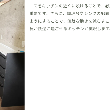
福岡県みやま市の特性を活かした動線の工夫
ースをキッチンの近くに設けることで、必
効率的なキッチンレイアウトの提案
重要です。さらに、調理台やシンクの配置
洗濯スペースの配置と動線の配慮
ようにすることで、無駄な動きを減らすこ
員が快適に過ごせるキッチンが実現します
リビングとダイニングをつなぐ動線の工夫
家事動線を取り入れた収納スペースの設計
福岡県みやま市の自然を感じる間取り
県みやま市で注文住宅を建てる！家事動線を考慮した理想
家事動線を中心に考える間取りのポイント
キッチンとダイニングのスムーズなアクセス
洗濯スペースの効率的な配置と家事動線
リビングとパントリーをつなぐ動線
玄関の動線と収納のバランス
福岡県みやま市の気候に適した間取り