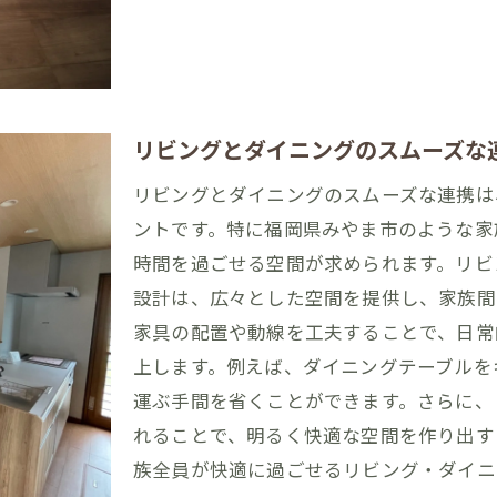
住宅で叶える家事動線の工夫と福岡県みやま市の魅力
福岡県みやま市の魅力を取り入れた家事動線
キッチン周りの動線と収納の工夫
リビングと洗濯スペースの最適な配置
リビングとダイニングのスムーズな
家事動線に配慮した玄関と廊下の設計
リビングとダイニングのスムーズな連携は
福岡県みやま市の自然を活かした家づくり
ントです。特に福岡県みやま市のような家
快適で効率的な家事動線のためのアイデア
時間を過ごせる空間が求められます。リビ
県みやま市での注文住宅づくりにおける家事動線の重要性
設計は、広々とした空間を提供し、家族間
家具の配置や動線を工夫することで、日常
家事動線を考慮した住宅のメリット
上します。例えば、ダイニングテーブルを
福岡県みやま市の生活スタイルに適した動線
運ぶ手間を省くことができます。さらに、
キッチンから洗濯スペースへのスムーズな動線
れることで、明るく快適な空間を作り出す
リビングとダイニングの動線を最適化
族全員が快適に過ごせるリビング・ダイニ
収納スペースを活かした家事動線の工夫