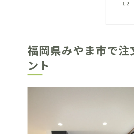
福岡県みやま市で注
注文
ント
家事