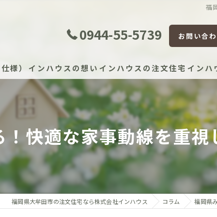
福
0944-55-5739
お問い合わ
準仕様）
インハウスの想い
インハウスの注文住宅
インハ
証体制
る！快適な家事動線を重視
証制度
宅かし保険（JIO）
保証（住宅設備）
福岡県大牟田市の注文住宅なら株式会社インハウス
コラム
福岡県
）建物長期保証