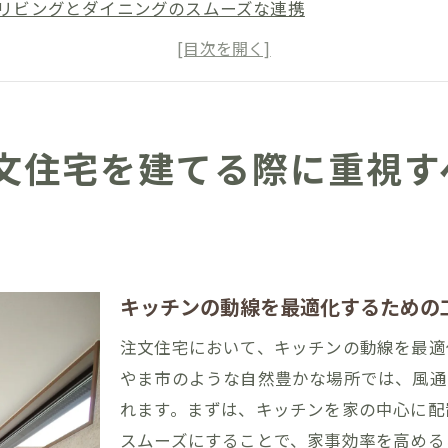
リビングとダイニングのスムーズな連携
洗濯スペースとバスルームの効率的な配置
収納スペースとその配置の重要性
家事動線を考慮した玄関の設計ポイント
福岡県みやま市の環境を活かした家事動線のアイデア
文住宅を建てる際に重視す
住宅で実現する福岡県みやま市の快適な家事動線設計
福岡県みやま市の自然環境を活かした設計
オープンプランの利便性と快適さ
家族のライフスタイルに合わせた動線計画
キッチンの動線を最適化するための
福岡県みやま市の住宅事情に合った洗濯動線
注文住宅において、キッチンの動線を最適
キッチンスペースの効率的なレイアウト
やま市のような自然豊かな場所では、風通
家事動線を考慮した間取りの調整
れます。まずは、キッチンを家の中心に配
動線を最適化する注文住宅の設計方法と福岡県みやま市の
スムーズにすることで、家事効率を高める