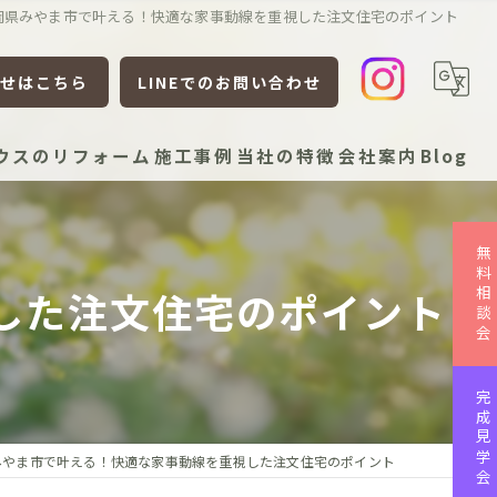
岡県みやま市で叶える！快適な家事動線を重視した注文住宅のポイント
せはこちら
LINEでのお問い合わせ
ウスのリフォーム
施工事例
当社の特徴
会社案内
Blog
新築
無料相談会
リフォーム
した注文住宅のポイント
リノベーション
平屋
完成見学会
ローコスト
みやま市で叶える！快適な家事動線を重視した注文住宅のポイント