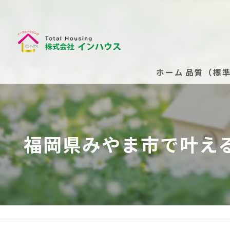
ホーム
品質（標
断熱性能
安心の保
福岡県みやま市で叶え
安心の保
新築住
安心の
（任意