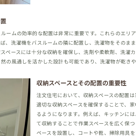
福岡県みやま市ならではの家事動線の設計
県みやま市に最適な注文住宅の家事動線設計ガイド
配置
福岡県みやま市の住宅事情に合わせた家事動線
スルームの効率的な配置は非常に重要です。これらのエリ
効率的なキッチン動線の設計ポイント
えば、洗濯機をバスルームの隣に配置し、洗濯物をそのま
洗濯スペースとバスルームの動線計画
濯スペースには十分な収納を確保し、洗剤や柔軟剤、洗濯
自然の風通しを活かした設計も可能であり、洗濯物が乾き
リビングとダイニングの配置と動線
収納スペースの配置と家事動線の関係
収納スペースとその配置の重要性
福岡県みやま市の環境を活かした動線の工夫
住宅で家事動線を重視した福岡県みやま市の暮らしやすい
注文住宅において、収納スペースの配置は
家事動線がもたらす生活の快適さ
適切な収納スペースを確保することで、家
るようになります。例えば、キッチンには
キッチンの動線と収納スペースの工夫
て収納することで作業スペースを広く保つ
洗濯動線とリビングの最適な配置
ペースを設置し、コートや靴、掃除用具を