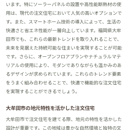
います。特にソーラーパネルの設置や高性能断熱材の使
施工業者選びのポイント
用は、現代の注文住宅において人気の高いオプションで
ライフスタイルに合わせた間取りの提案
す。また、スマートホーム技術の導入によって、生活の
アフターサービスとメンテナンスの重要性
快適さと省エネ性能が一層向上しています。福岡県大牟
田市でも、これらの最新トレンドを取り入れることで、
丁寧な施工で実現する大牟田市の注文住宅の安
未来を見据えた持続可能な住まいを実現することが可能
心感
です。さらに、オープンフロアプランやナチュラルマテ
施工前に確認すべき重要ポイント
リアルの使用により、モダンでありながらも温かみのあ
施工中のチェックポイントとその方法
るデザインが求められています。これらのトレンド要素
質の高い施工を実現するための工夫
をうまく組み合わせることで、快適で機能的な注文住宅
施工後の保証とアフターサポート
を実現することができるでしょう。
トラブルを未然に防ぐための対策
長期にわたる安心を提供するための取り組
大牟田市の地元特性を活かした注文住宅
み
大牟田市で注文住宅を建てる際、地元の特性を活かした
注文住宅で大牟田市に作るあなただけの特別な
設計が重要です。この地域は豊かな自然環境と独特の文