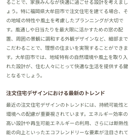
ることで、家族みんなが快適に過ごせる設計を考えまし
大牟田市の風景を取り込む景観設計
ょう。特に福岡県大牟田市で注文住宅を建てる場合、そ
高品質な材料で建てる大牟田市の注文住宅の魅
の地域の特性や風土を考慮したプランニングが大切で
力
す。風通しや日当たりを最大限に活かすための窓の配
木材選びのポイントとその役割
置、周囲の景観に調和する外観デザインなど、細部まで
耐久性と美しさを兼ね備えた外壁材
こだわることで、理想の住まいを実現することができま
断熱性能を高めるための素材選び
す。大牟田市では、地域特有の自然環境や風土を取り入
耐震性能を強化するための構造材選び
れた設計が、住む人々にとって快適な生活を提供する鍵
となるでしょう。
室内環境を快適にする内装材の選び方
エコ素材を使ったサステナブルな住宅
注文住宅デザインにおける最新のトレンド
プロのアドバイスで叶う大牟田市の理想の注文
最近の注文住宅デザインのトレンドには、持続可能性と
住宅
環境への配慮が重要視されています。エネルギー効率の
プロの設計士が教えるプランニングのコツ
高い設計や再生可能エネルギーの利用、さらには断熱性
デザインのトレンドとその取り入れ方
能の向上といったエコフレンドリーな要素が注目されて
資金計画とローンの選び方