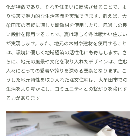
空間
化が特徴であり、それを住まいに反映させることで、よ
自分だけのオリジナルデザインを実現
り快適で魅力的な生活空間を実現できます。例えば、大
牟田市の気候に適した断熱材を使用したり、風通しの良
ライフスタイルに合わせた特別な空間作り
い設計を採用することで、夏は涼しく冬は暖かい住まい
趣味を楽しむための専用スペース
が実現します。また、地元の木材や建材を使用すること
家族の成長に対応する柔軟な設計
は、環境に優しく地域経済の活性化にも寄与します。さ
自然光を取り込む明るい空間作り
らに、地元の風景や文化を取り入れたデザインは、住む
ペットと快適に暮らすための工夫
人々にとっての愛着や誇りを深める要素となります。こ
大牟田市で注文住宅を建てる際の重要なポイン
うした地元特性を取り入れた注文住宅は、大牟田市での
ト
生活をより豊かにし、コミュニティとの繋がりを強化す
土地選びのポイントとその注意点
る力があります。
建築法規とその確認ポイント
予算計画と資金調達の方法
信頼できる施工業者の選び方