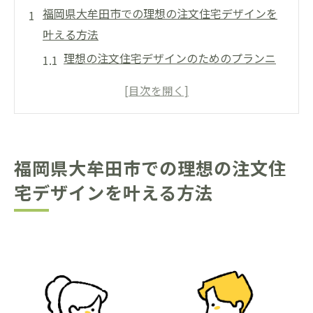
福岡県大牟田市での理想の注文住宅デザインを
叶える方法
理想の注文住宅デザインのためのプランニ
ング
注文住宅デザインにおける最新のトレンド
大牟田市の地元特性を活かした注文住宅
環境に配慮したエコフレンドリーな住宅設
福岡県大牟田市での理想の注文住
計
宅デザインを叶える方法
資金計画とコスト管理のポイント
専門家とのコミュニケーションを円滑にす
る方法
注文住宅で実現する大牟田市での快適なライフ
スタイル
注文住宅で実現する快適なリビングスペー