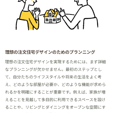
ス
家族の健康を守るための住宅設計
プライバシーを確保する設計ポイント
長く住むための耐震・耐久性の確保
季節を快適に過ごすための断熱・通気設計
スマートホーム技術を取り入れた注文住宅
理想の注文住宅デザインのためのプランニング
自由設計で作る大牟田市の魅力的な注文住宅事
理想の注文住宅デザインを実現するためには、まず詳細
例
なプランニングが欠かせません。最初のステップとし
自由設計で叶えるおしゃれなキッチン
て、自分たちのライフスタイルや将来の生活をよく考
家族構成に合わせた間取りの工夫
え、どのような部屋が必要か、どのような機能が求めら
室内外を繋ぐ開放的なリビングデザイン
れるかを明確にすることが重要です。例えば、家族が増
趣味を楽しむための特別なスペース
えることを見越して多目的に利用できるスペースを設け
ることや、リビングとダイニングをオープンな空間にす
省エネと快適さを両立するデザイン