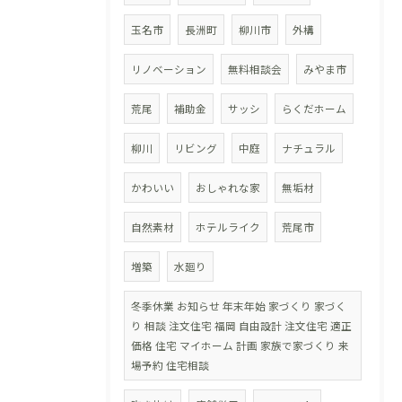
玉名市
長洲町
柳川市
外構
リノベーション
無料相談会
みやま市
荒尾
補助金
サッシ
らくだホーム
柳川
リビング
中庭
ナチュラル
かわいい
おしゃれな家
無垢材
自然素材
ホテルライク
荒尾市
増築
水廻り
冬季休業 お知らせ 年末年始 家づくり 家づく
り 相談 注文住宅 福岡 自由設計 注文住宅 適正
価格 住宅 マイホーム 計画 家族で家づくり 来
場予約 住宅相談