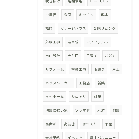
吹き抜け
店舗併用
ローコスト
お風呂
洗面
キッチン
熊本
福岡
ガレージハウス
２階リビング
外構工事
駐車場
アスファルト
自由設計
大牟田
子育て
こども
リフォーム
塗装工事
雨漏り
屋上
ハウスメーカー
工務店
新築
マイホーム
シロアリ
対策
地震に強い家
ソラマド
木造
耐震
高断熱
高気密
家づくり
平屋
来場予約
イベント
屋上バルコニー