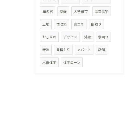
猫の家
基礎
大牟田市
注文住宅
土地
増改築
省エネ
間取り
おしゃれ
デザイン
外壁
水回り
断熱
見積もり
アパート
店舗
木造住宅
住宅ローン