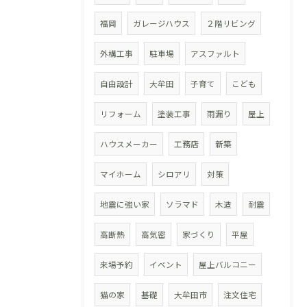
福岡
ガレージハウス
２階リビング
外構工事
駐車場
アスファルト
自由設計
大牟田
子育て
こども
リフォーム
塗装工事
雨漏り
屋上
ハウスメーカー
工務店
新築
マイホーム
シロアリ
対策
地震に強い家
ソラマド
木造
耐震
高断熱
高気密
家づくり
平屋
来場予約
イベント
屋上バルコニー
猫の家
基礎
大牟田市
注文住宅