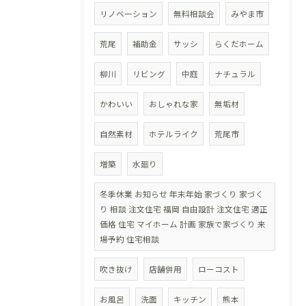
リノベーション
無料相談会
みやま市
荒尾
補助金
サッシ
らくだホーム
柳川
リビング
中庭
ナチュラル
かわいい
おしゃれな家
無垢材
自然素材
ホテルライク
荒尾市
増築
水廻り
冬季休業 お知らせ 年末年始 家づくり 家づく
り 相談 注文住宅 福岡 自由設計 注文住宅 適正
価格 住宅 マイホーム 計画 家族で家づくり 来
場予約 住宅相談
吹き抜け
店舗併用
ローコスト
お風呂
洗面
キッチン
熊本