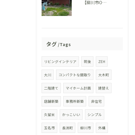
【柳川市O様邸】地鎮祭を執り行いました。いよいよ家づくりがスタートします！
タグ
Tags
リビングインテリア
筑後
ZEH
大川
コンパクトな間取り
大木町
二階建て
マイホーム計画
建替え
店舗新築
事務所新築
非住宅
久留米
かっこいい
シンプル
玉名市
長洲町
柳川市
外構