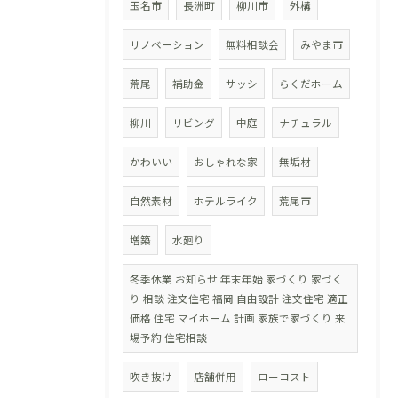
玉名市
長洲町
柳川市
外構
リノベーション
無料相談会
みやま市
荒尾
補助金
サッシ
らくだホーム
柳川
リビング
中庭
ナチュラル
かわいい
おしゃれな家
無垢材
自然素材
ホテルライク
荒尾市
増築
水廻り
冬季休業 お知らせ 年末年始 家づくり 家づく
り 相談 注文住宅 福岡 自由設計 注文住宅 適正
価格 住宅 マイホーム 計画 家族で家づくり 来
場予約 住宅相談
吹き抜け
店舗併用
ローコスト