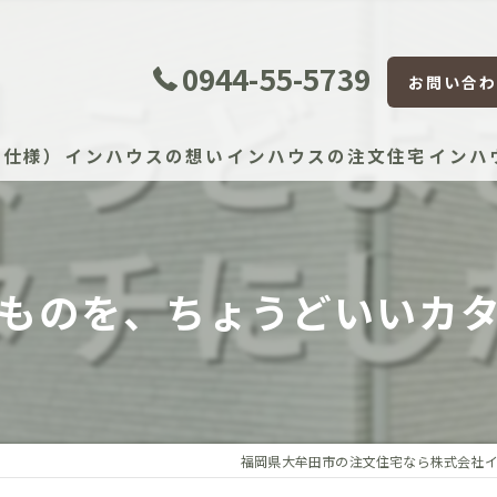
0944-55-5739
お問い合わ
準仕様）
インハウスの想い
インハウスの注文住宅
インハ
証体制
ものを、ちょうどいいカ
証制度
宅かし保険（JIO）
保証（住宅設備）
福岡県大牟田市の注文住宅なら株式会社
）建物長期保証