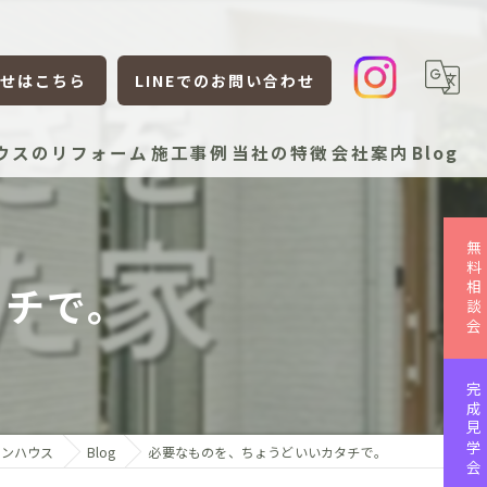
せはこちら
LINEでのお問い合わせ
ウスのリフォーム
施工事例
当社の特徴
会社案内
Blog
新築
無料相談会
リフォーム
タチで。
リノベーション
平屋
完成見学会
ローコスト
インハウス
Blog
必要なものを、ちょうどいいカタチで。