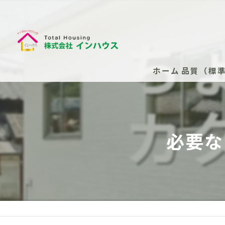
ホーム
品質（標
断熱性能
安心の保
必要な
安心の保
新築住
安心の
（任意