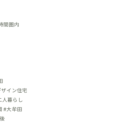
時間圏内
田
#デザイン住宅
#二人暮らし
岡 #大牟田
筑後