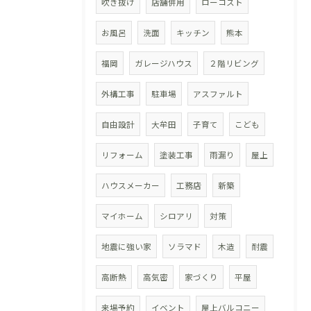
吹き抜け
店舗併用
ローコスト
お風呂
洗面
キッチン
熊本
福岡
ガレージハウス
２階リビング
外構工事
駐車場
アスファルト
自由設計
大牟田
子育て
こども
リフォーム
塗装工事
雨漏り
屋上
ハウスメーカー
工務店
新築
マイホーム
シロアリ
対策
地震に強い家
ソラマド
木造
耐震
高断熱
高気密
家づくり
平屋
来場予約
イベント
屋上バルコニー