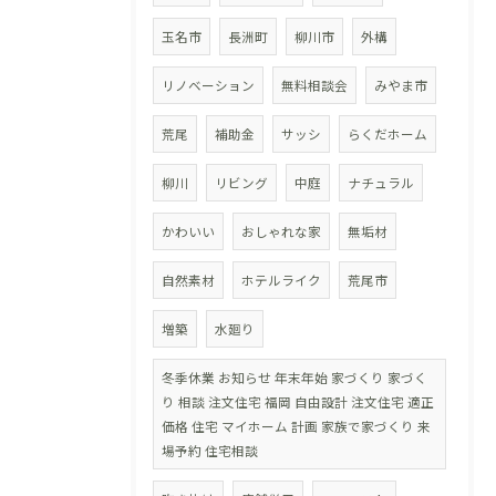
玉名市
長洲町
柳川市
外構
リノベーション
無料相談会
みやま市
荒尾
補助金
サッシ
らくだホーム
柳川
リビング
中庭
ナチュラル
かわいい
おしゃれな家
無垢材
自然素材
ホテルライク
荒尾市
増築
水廻り
冬季休業 お知らせ 年末年始 家づくり 家づく
り 相談 注文住宅 福岡 自由設計 注文住宅 適正
価格 住宅 マイホーム 計画 家族で家づくり 来
場予約 住宅相談