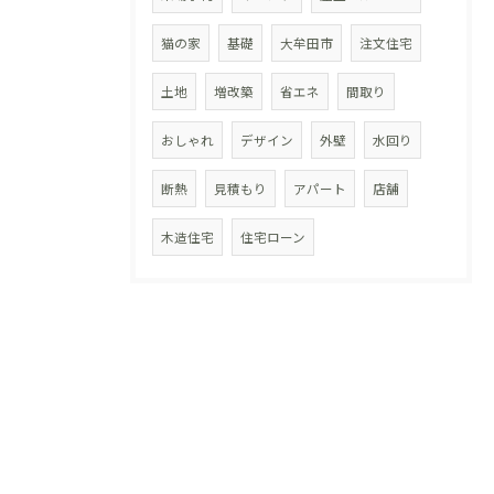
猫の家
基礎
大牟田市
注文住宅
土地
増改築
省エネ
間取り
おしゃれ
デザイン
外壁
水回り
断熱
見積もり
アパート
店舗
木造住宅
住宅ローン