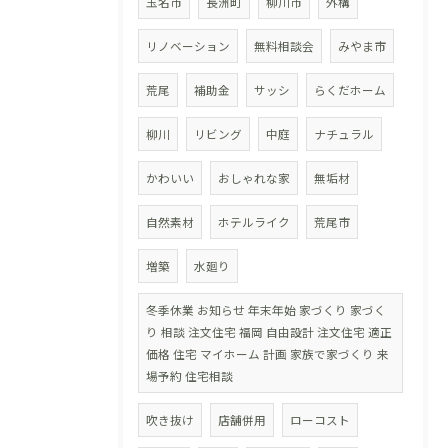
玉名市
長洲町
柳川市
外構
リノベーション
無料相談会
みやま市
荒尾
補助金
サッシ
らくだホーム
柳川
リビング
中庭
ナチュラル
かわいい
おしゃれな家
無垢材
自然素材
ホテルライク
荒尾市
増築
水廻り
冬季休業 お知らせ 年末年始 家づくり 家づく
り 相談 注文住宅 福岡 自由設計 注文住宅 適正
価格 住宅 マイホーム 計画 家族で家づくり 来
場予約 住宅相談
吹き抜け
店舗併用
ローコスト