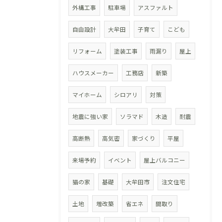
外構工事
駐車場
アスファルト
自由設計
大牟田
子育て
こども
リフォーム
塗装工事
雨漏り
屋上
ハウスメーカー
工務店
新築
マイホーム
シロアリ
対策
地震に強い家
ソラマド
木造
耐震
高断熱
高気密
家づくり
平屋
来場予約
イベント
屋上バルコニー
猫の家
基礎
大牟田市
注文住宅
土地
増改築
省エネ
間取り