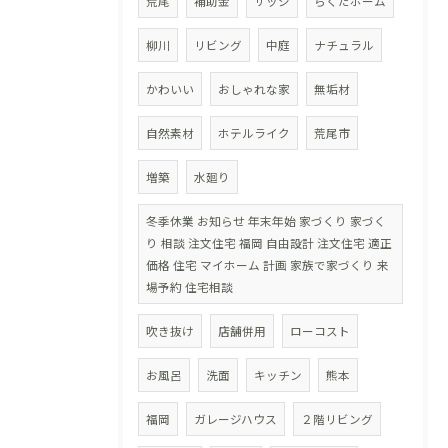
荒尾
補助金
サッシ
らくだホーム
柳川
リビング
中庭
ナチュラル
かわいい
おしゃれな家
無垢材
自然素材
ホテルライク
荒尾市
増築
水廻り
冬季休業 お知らせ 年末年始 家づくり 家づく
り 相談 注文住宅 福岡 自由設計 注文住宅 適正
価格 住宅 マイホーム 計画 家族で家づくり 来
場予約 住宅相談
吹き抜け
店舗併用
ローコスト
お風呂
洗面
キッチン
熊本
福岡
ガレージハウス
２階リビング