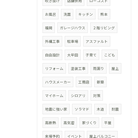
吹き抜け
店舗併用
ローコスト
お風呂
洗面
キッチン
熊本
福岡
ガレージハウス
２階リビング
外構工事
駐車場
アスファルト
自由設計
大牟田
子育て
こども
リフォーム
塗装工事
雨漏り
屋上
ハウスメーカー
工務店
新築
マイホーム
シロアリ
対策
地震に強い家
ソラマド
木造
耐震
高断熱
高気密
家づくり
平屋
来場予約
イベント
屋上バルコニー