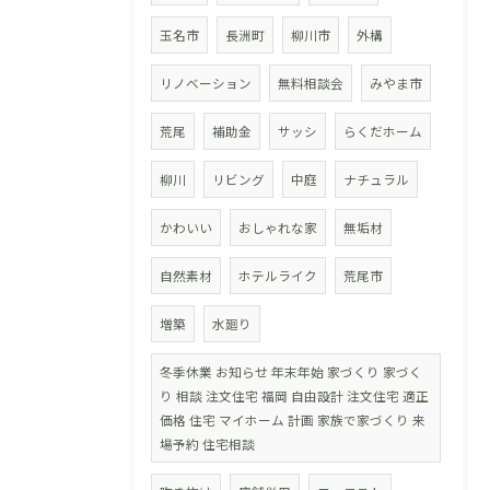
玉名市
長洲町
柳川市
外構
リノベーション
無料相談会
みやま市
荒尾
補助金
サッシ
らくだホーム
柳川
リビング
中庭
ナチュラル
かわいい
おしゃれな家
無垢材
自然素材
ホテルライク
荒尾市
増築
水廻り
冬季休業 お知らせ 年末年始 家づくり 家づく
り 相談 注文住宅 福岡 自由設計 注文住宅 適正
価格 住宅 マイホーム 計画 家族で家づくり 来
場予約 住宅相談