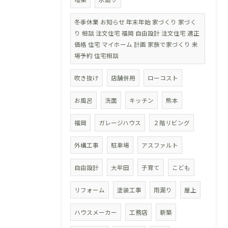
冬季休業 お知らせ 年末年始 家づくり 家づく
り 相談 注文住宅 福岡 自由設計 注文住宅 適正
価格 住宅 マイホーム 計画 家族で家づくり 来
場予約 住宅相談
吹き抜け
店舗併用
ローコスト
お風呂
洗面
キッチン
熊本
福岡
ガレージハウス
２階リビング
外構工事
駐車場
アスファルト
自由設計
大牟田
子育て
こども
リフォーム
塗装工事
雨漏り
屋上
ハウスメーカー
工務店
新築