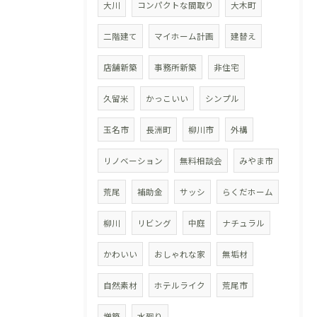
大川
コンパクトな間取り
大木町
二階建て
マイホーム計画
建替え
店舗新築
事務所新築
非住宅
久留米
かっこいい
シンプル
玉名市
長洲町
柳川市
外構
リノベーション
無料相談会
みやま市
荒尾
補助金
サッシ
らくだホーム
柳川
リビング
中庭
ナチュラル
かわいい
おしゃれな家
無垢材
自然素材
ホテルライク
荒尾市
増築
水廻り