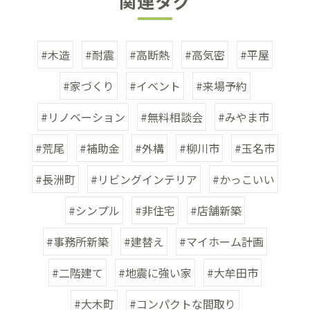
関連タグ
#木造
#耐震
#高断熱
#高気密
#平屋
#家づくり
#イベント
#来場予約
#リノベーション
#無料相談会
#みやま市
#荒尾
#補助金
#外構
#柳川市
#玉名市
#長洲町
#リビングインテリア
#かっこいい
#シンプル
#非住宅
#店舗新築
#事務所新築
#建替え
#マイホーム計画
#二階建て
#地震に強い家
#大牟田市
#大木町
#コンパクトな間取り