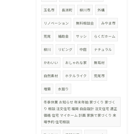
玉名市
長洲町
柳川市
外構
リノベーション
無料相談会
みやま市
荒尾
補助金
サッシ
らくだホーム
柳川
リビング
中庭
ナチュラル
かわいい
おしゃれな家
無垢材
自然素材
ホテルライク
荒尾市
増築
水廻り
冬季休業 お知らせ 年末年始 家づくり 家づく
り 相談 注文住宅 福岡 自由設計 注文住宅 適正
価格 住宅 マイホーム 計画 家族で家づくり 来
場予約 住宅相談