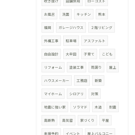
吹き抜け
店舗併用
ローコスト
お風呂
洗面
キッチン
熊本
福岡
ガレージハウス
２階リビング
外構工事
駐車場
アスファルト
自由設計
大牟田
子育て
こども
リフォーム
塗装工事
雨漏り
屋上
ハウスメーカー
工務店
新築
マイホーム
シロアリ
対策
地震に強い家
ソラマド
木造
耐震
高断熱
高気密
家づくり
平屋
来場予約
イベント
屋上バルコニー