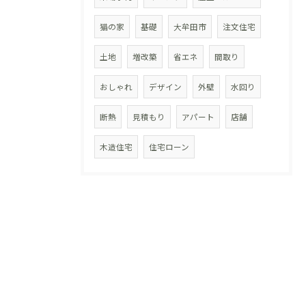
猫の家
基礎
大牟田市
注文住宅
土地
増改築
省エネ
間取り
おしゃれ
デザイン
外壁
水回り
断熱
見積もり
アパート
店舗
木造住宅
住宅ローン