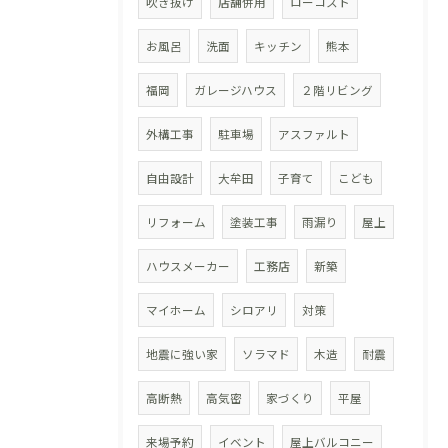
吹き抜け
店舗併用
ローコスト
お風呂
洗面
キッチン
熊本
福岡
ガレージハウス
２階リビング
外構工事
駐車場
アスファルト
自由設計
大牟田
子育て
こども
リフォーム
塗装工事
雨漏り
屋上
ハウスメーカー
工務店
新築
マイホーム
シロアリ
対策
地震に強い家
ソラマド
木造
耐震
高断熱
高気密
家づくり
平屋
来場予約
イベント
屋上バルコニー