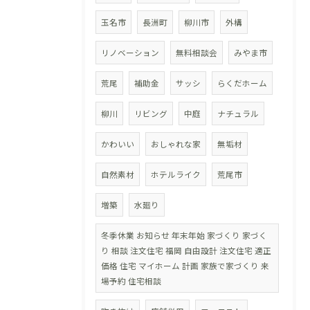
玉名市
長洲町
柳川市
外構
リノベーション
無料相談会
みやま市
荒尾
補助金
サッシ
らくだホーム
柳川
リビング
中庭
ナチュラル
かわいい
おしゃれな家
無垢材
自然素材
ホテルライク
荒尾市
増築
水廻り
冬季休業 お知らせ 年末年始 家づくり 家づく
り 相談 注文住宅 福岡 自由設計 注文住宅 適正
価格 住宅 マイホーム 計画 家族で家づくり 来
場予約 住宅相談