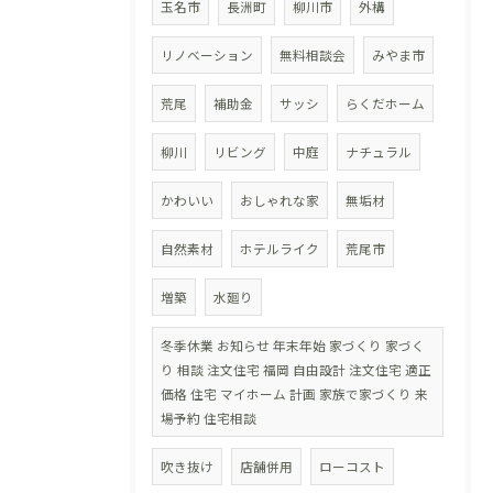
玉名市
長洲町
柳川市
外構
リノベーション
無料相談会
みやま市
荒尾
補助金
サッシ
らくだホーム
柳川
リビング
中庭
ナチュラル
かわいい
おしゃれな家
無垢材
自然素材
ホテルライク
荒尾市
増築
水廻り
冬季休業 お知らせ 年末年始 家づくり 家づく
り 相談 注文住宅 福岡 自由設計 注文住宅 適正
価格 住宅 マイホーム 計画 家族で家づくり 来
場予約 住宅相談
吹き抜け
店舗併用
ローコスト