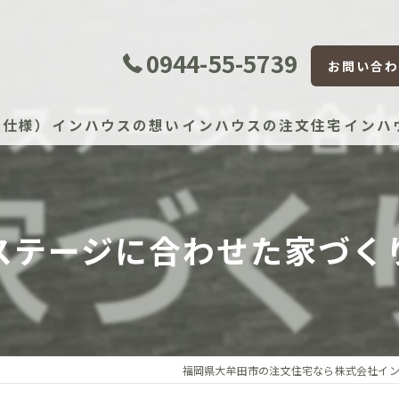
0944-55-5739
お問い合わ
準仕様）
インハウスの想い
インハウスの注文住宅
インハ
証体制
ステージに合わせた家づく
証制度
宅かし保険（JIO）
保証（住宅設備）
福岡県大牟田市の注文住宅なら株式会社イ
）建物長期保証