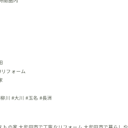
時間圏内
田
 #リフォーム
家
柳川 #大川 #玉名 #長洲
ストの家
大牟田市で丁寧なリフォーム
大牟田市で暮らしや