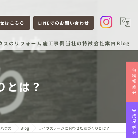
せはこちら
LINEでのお問い合わせ
ウスのリフォーム
施工事例
当社の特徴
会社案内
Blog
新築
無料相談会
リフォーム
りとは？
リノベーション
平屋
完成見学会
ローコスト
ンハウス
Blog
ライフステージに合わせた家づくりとは？