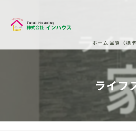
ホーム
品質（標
断熱性能
安心の保
ライフ
安心の保
新築住
安心の
（任意