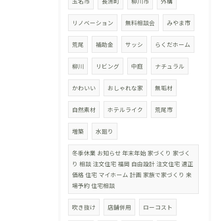
玉名市
長洲町
柳川市
外構
リノベーション
無料相談会
みやま市
荒尾
補助金
サッシ
らくだホーム
柳川
リビング
中庭
ナチュラル
かわいい
おしゃれな家
無垢材
自然素材
ホテルライク
荒尾市
増築
水廻り
冬季休業 お知らせ 年末年始 家づくり 家づく
り 相談 注文住宅 福岡 自由設計 注文住宅 適正
価格 住宅 マイホーム 計画 家族で家づくり 来
場予約 住宅相談
吹き抜け
店舗併用
ローコスト