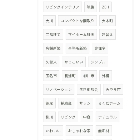
リビングインテリア
筑後
ZEH
大川
コンパクトな間取り
大木町
二階建て
マイホーム計画
建替え
店舗新築
事務所新築
非住宅
久留米
かっこいい
シンプル
玉名市
長洲町
柳川市
外構
リノベーション
無料相談会
みやま市
荒尾
補助金
サッシ
らくだホーム
柳川
リビング
中庭
ナチュラル
かわいい
おしゃれな家
無垢材