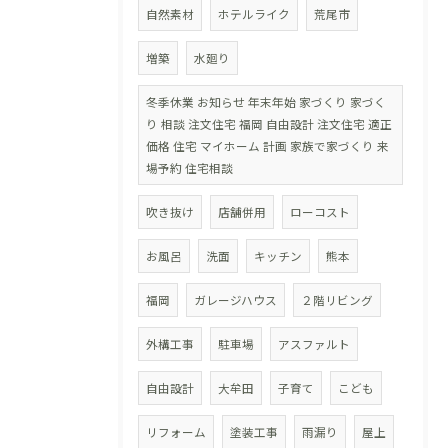
自然素材
ホテルライク
荒尾市
増築
水廻り
冬季休業 お知らせ 年末年始 家づくり 家づく
り 相談 注文住宅 福岡 自由設計 注文住宅 適正
価格 住宅 マイホーム 計画 家族で家づくり 来
場予約 住宅相談
吹き抜け
店舗併用
ローコスト
お風呂
洗面
キッチン
熊本
福岡
ガレージハウス
２階リビング
外構工事
駐車場
アスファルト
自由設計
大牟田
子育て
こども
リフォーム
塗装工事
雨漏り
屋上