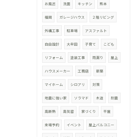
お風呂
洗面
キッチン
熊本
福岡
ガレージハウス
２階リビング
外構工事
駐車場
アスファルト
自由設計
大牟田
子育て
こども
リフォーム
塗装工事
雨漏り
屋上
ハウスメーカー
工務店
新築
マイホーム
シロアリ
対策
地震に強い家
ソラマド
木造
耐震
高断熱
高気密
家づくり
平屋
来場予約
イベント
屋上バルコニー