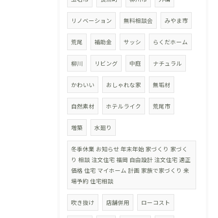
リノベーション
無料相談会
みやま市
荒尾
補助金
サッシ
らくだホーム
柳川
リビング
中庭
ナチュラル
かわいい
おしゃれな家
無垢材
自然素材
ホテルライク
荒尾市
増築
水廻り
冬季休業 お知らせ 年末年始 家づくり 家づく
り 相談 注文住宅 福岡 自由設計 注文住宅 適正
価格 住宅 マイホーム 計画 家族で家づくり 来
場予約 住宅相談
吹き抜け
店舗併用
ローコスト