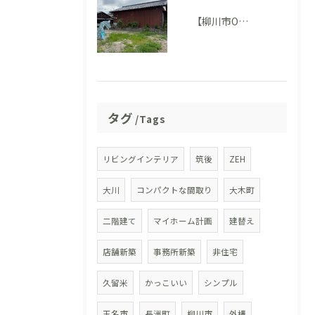
【柳川市O様邸】地鎮祭を執り行いました。いよいよ家づくりがスタートします！
タグ
Tags
リビングインテリア
筑後
ZEH
大川
コンパクトな間取り
大木町
二階建て
マイホーム計画
建替え
店舗新築
事務所新築
非住宅
久留米
かっこいい
シンプル
玉名市
長洲町
柳川市
外構