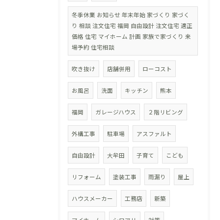
冬季休業 お知らせ 年末年始 家づくり 家づく
り 相談 注文住宅 福岡 自由設計 注文住宅 適正
価格 住宅 マイホーム 計画 家族で家づくり 来
場予約 住宅相談
吹き抜け
店舗併用
ローコスト
お風呂
洗面
キッチン
熊本
福岡
ガレージハウス
２階リビング
外構工事
駐車場
アスファルト
自由設計
大牟田
子育て
こども
リフォーム
塗装工事
雨漏り
屋上
ハウスメーカー
工務店
新築