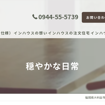
0944-55-5739
お問い合わ
準仕様）
インハウスの想い
インハウスの注文住宅
インハ
証体制
穏やかな日常
証制度
宅かし保険（JIO）
保証（住宅設備）
福岡県大牟田
）建物長期保証