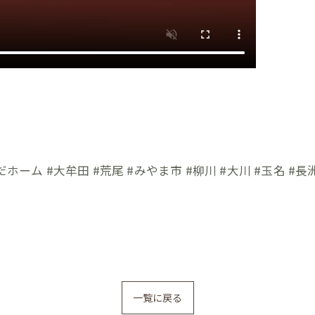
ーム #大牟田 #荒尾 #みやま市 #柳川 #大川 #玉名 #長洲
一覧に戻る