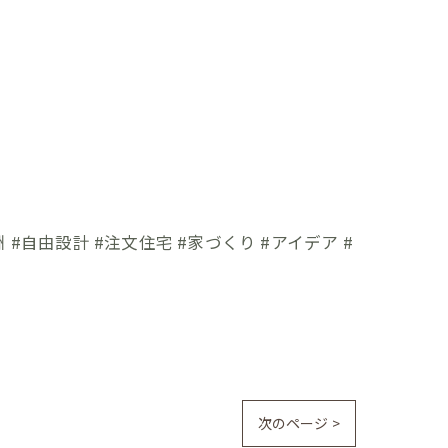
 #自由設計 #注文住宅 #家づくり #アイデア #
次のページ >