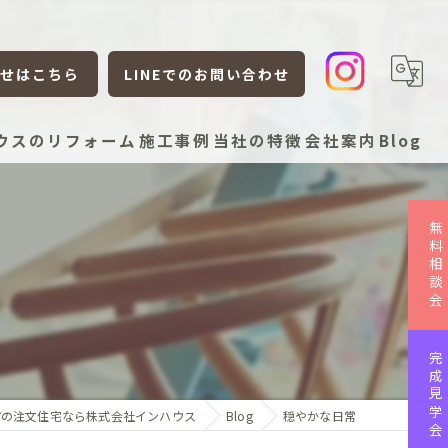
せはこちら
LINEでのお問い合わせ
ウスのリフォーム
施工事例
当社の特徴
会社案内
Blog
新築
無料相談会
リフォーム
リノベーション
平屋
完成見学会
ローコスト
市の注文住宅なら株式会社インハウス
Blog
穏やかな日常