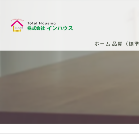
ホーム
品質（標
断熱性能
安心の保
安心の保
新築住
安心の
（任意