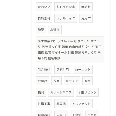
かわいい
おしゃれな家
無垢材
自然素材
ホテルライク
荒尾市
増築
水廻り
冬季休業 お知らせ 年末年始 家づくり 家づく
り 相談 注文住宅 福岡 自由設計 注文住宅 適正
価格 住宅 マイホーム 計画 家族で家づくり 来
場予約 住宅相談
吹き抜け
店舗併用
ローコスト
お風呂
洗面
キッチン
熊本
福岡
ガレージハウス
２階リビング
外構工事
駐車場
アスファルト
自由設計
大牟田
子育て
こども