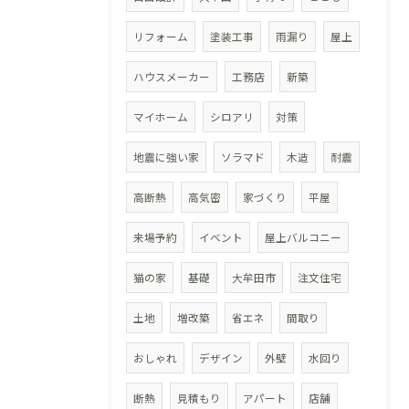
リフォーム
塗装工事
雨漏り
屋上
ハウスメーカー
工務店
新築
マイホーム
シロアリ
対策
地震に強い家
ソラマド
木造
耐震
高断熱
高気密
家づくり
平屋
来場予約
イベント
屋上バルコニー
猫の家
基礎
大牟田市
注文住宅
土地
増改築
省エネ
間取り
おしゃれ
デザイン
外壁
水回り
断熱
見積もり
アパート
店舗