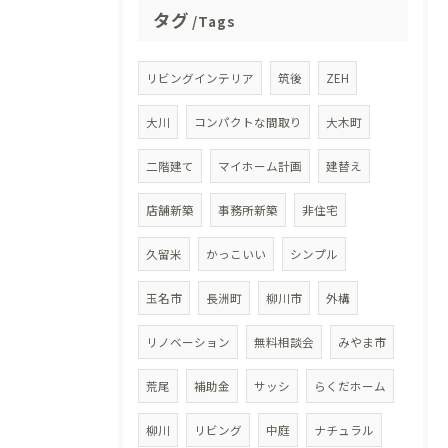
タグ
Tags
リビングインテリア
筑後
ZEH
大川
コンパクトな間取り
大木町
二階建て
マイホーム計画
建替え
店舗新築
事務所新築
非住宅
久留米
かっこいい
シンプル
玉名市
長洲町
柳川市
外構
リノベーション
無料相談会
みやま市
荒尾
補助金
サッシ
らくだホーム
柳川
リビング
中庭
ナチュラル