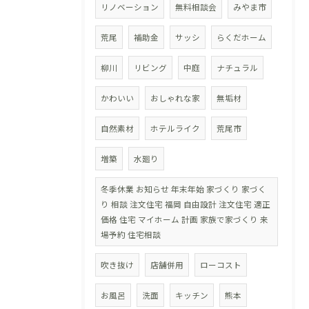
リノベーション
無料相談会
みやま市
荒尾
補助金
サッシ
らくだホーム
柳川
リビング
中庭
ナチュラル
かわいい
おしゃれな家
無垢材
自然素材
ホテルライク
荒尾市
増築
水廻り
冬季休業 お知らせ 年末年始 家づくり 家づく
り 相談 注文住宅 福岡 自由設計 注文住宅 適正
価格 住宅 マイホーム 計画 家族で家づくり 来
場予約 住宅相談
吹き抜け
店舗併用
ローコスト
お風呂
洗面
キッチン
熊本