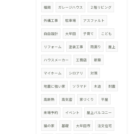
福岡
ガレージハウス
２階リビング
外構工事
駐車場
アスファルト
自由設計
大牟田
子育て
こども
リフォーム
塗装工事
雨漏り
屋上
ハウスメーカー
工務店
新築
マイホーム
シロアリ
対策
地震に強い家
ソラマド
木造
耐震
高断熱
高気密
家づくり
平屋
来場予約
イベント
屋上バルコニー
猫の家
基礎
大牟田市
注文住宅