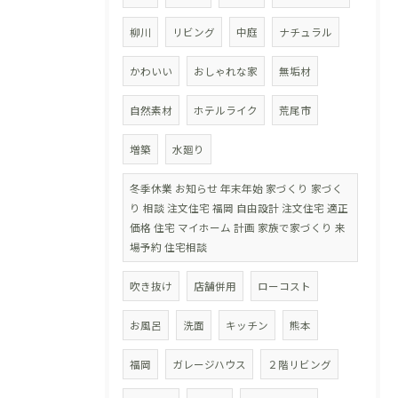
柳川
リビング
中庭
ナチュラル
かわいい
おしゃれな家
無垢材
自然素材
ホテルライク
荒尾市
増築
水廻り
冬季休業 お知らせ 年末年始 家づくり 家づく
り 相談 注文住宅 福岡 自由設計 注文住宅 適正
価格 住宅 マイホーム 計画 家族で家づくり 来
場予約 住宅相談
吹き抜け
店舗併用
ローコスト
お風呂
洗面
キッチン
熊本
福岡
ガレージハウス
２階リビング