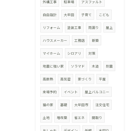
外構工事
駐車場
アスファルト
自由設計
大牟田
子育て
こども
リフォーム
塗装工事
雨漏り
屋上
ハウスメーカー
工務店
新築
マイホーム
シロアリ
対策
地震に強い家
ソラマド
木造
耐震
高断熱
高気密
家づくり
平屋
来場予約
イベント
屋上バルコニー
猫の家
基礎
大牟田市
注文住宅
土地
増改築
省エネ
間取り
おしゃれ
デザイン
外壁
水回り