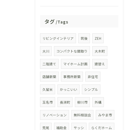
タグ
Tags
リビングインテリア
筑後
ZEH
大川
コンパクトな間取り
大木町
二階建て
マイホーム計画
建替え
店舗新築
事務所新築
非住宅
久留米
かっこいい
シンプル
玉名市
長洲町
柳川市
外構
リノベーション
無料相談会
みやま市
荒尾
補助金
サッシ
らくだホーム