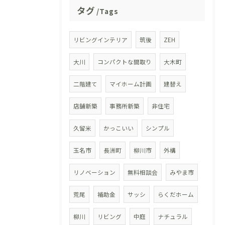
タグ
Tags
リビングインテリア
筑後
ZEH
大川
コンパクトな間取り
大木町
二階建て
マイホーム計画
建替え
店舗新築
事務所新築
非住宅
久留米
かっこいい
シンプル
玉名市
長洲町
柳川市
外構
リノベーション
無料相談会
みやま市
荒尾
補助金
サッシ
らくだホーム
柳川
リビング
中庭
ナチュラル