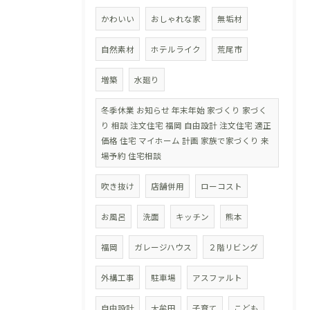
かわいい
おしゃれな家
無垢材
自然素材
ホテルライク
荒尾市
増築
水廻り
冬季休業 お知らせ 年末年始 家づくり 家づく
り 相談 注文住宅 福岡 自由設計 注文住宅 適正
価格 住宅 マイホーム 計画 家族で家づくり 来
場予約 住宅相談
吹き抜け
店舗併用
ローコスト
お風呂
洗面
キッチン
熊本
福岡
ガレージハウス
２階リビング
外構工事
駐車場
アスファルト
自由設計
大牟田
子育て
こども