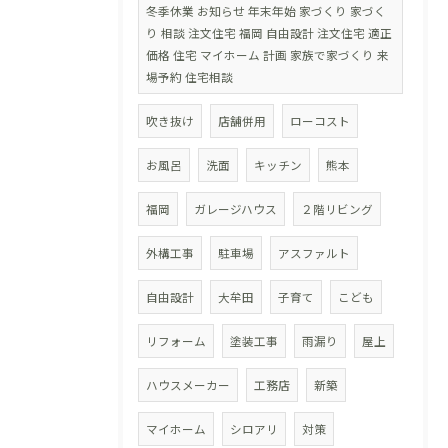
冬季休業 お知らせ 年末年始 家づくり 家づく
り 相談 注文住宅 福岡 自由設計 注文住宅 適正
価格 住宅 マイホーム 計画 家族で家づくり 来
場予約 住宅相談
吹き抜け
店舗併用
ローコスト
お風呂
洗面
キッチン
熊本
福岡
ガレージハウス
２階リビング
外構工事
駐車場
アスファルト
自由設計
大牟田
子育て
こども
リフォーム
塗装工事
雨漏り
屋上
ハウスメーカー
工務店
新築
マイホーム
シロアリ
対策