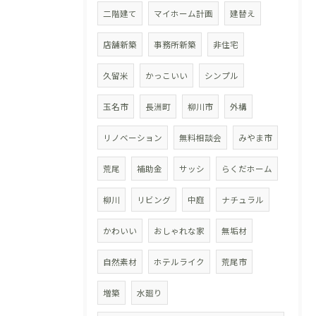
二階建て
マイホーム計画
建替え
店舗新築
事務所新築
非住宅
久留米
かっこいい
シンプル
玉名市
長洲町
柳川市
外構
リノベーション
無料相談会
みやま市
荒尾
補助金
サッシ
らくだホーム
柳川
リビング
中庭
ナチュラル
かわいい
おしゃれな家
無垢材
自然素材
ホテルライク
荒尾市
増築
水廻り