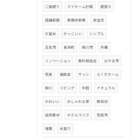
二階建て
マイホーム計画
建替え
店舗新築
事務所新築
非住宅
久留米
かっこいい
シンプル
玉名市
長洲町
柳川市
外構
リノベーション
無料相談会
みやま市
荒尾
補助金
サッシ
らくだホーム
柳川
リビング
中庭
ナチュラル
かわいい
おしゃれな家
無垢材
自然素材
ホテルライク
荒尾市
増築
水廻り