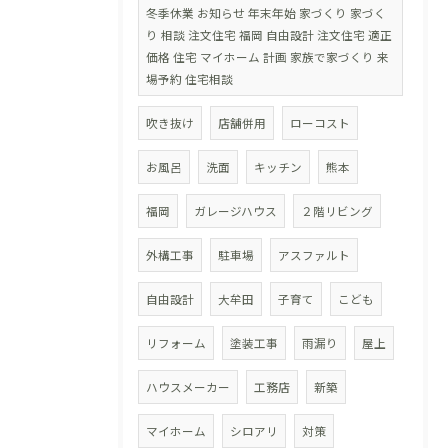
冬季休業 お知らせ 年末年始 家づくり 家づく
り 相談 注文住宅 福岡 自由設計 注文住宅 適正
価格 住宅 マイホーム 計画 家族で家づくり 来
場予約 住宅相談
吹き抜け
店舗併用
ローコスト
お風呂
洗面
キッチン
熊本
福岡
ガレージハウス
２階リビング
外構工事
駐車場
アスファルト
自由設計
大牟田
子育て
こども
リフォーム
塗装工事
雨漏り
屋上
ハウスメーカー
工務店
新築
マイホーム
シロアリ
対策