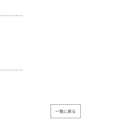
-------------
-------------
一覧に戻る