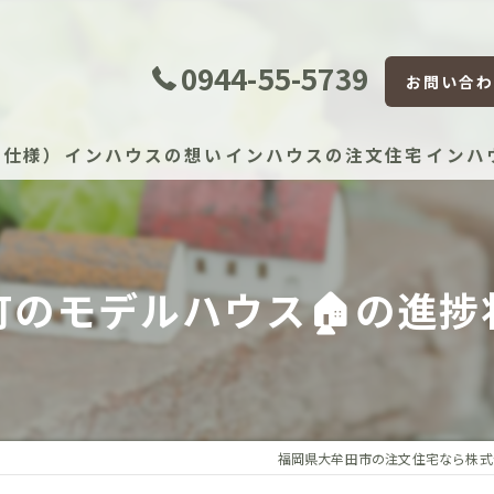
0944-55-5739
お問い合わ
準仕様）
インハウスの想い
インハウスの注文住宅
インハ
証体制
町のモデルハウス🏠の進捗
証制度
宅かし保険（JIO）
保証（住宅設備）
福岡県大牟田市の注文住宅なら株式
）建物長期保証