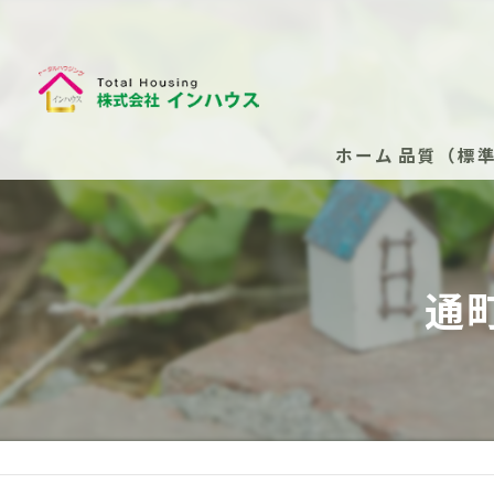
ホーム
品質（標
断熱性能
安心の保
通
安心の保
新築住
安心の
（任意