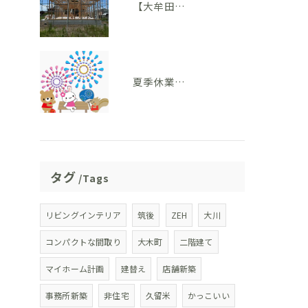
【大牟田市 T様邸】上棟を迎えました！いよいよ住まいの形が見えてきました
夏季休業のお知らせ
タグ
Tags
リビングインテリア
筑後
ZEH
大川
コンパクトな間取り
大木町
二階建て
マイホーム計画
建替え
店舗新築
事務所新築
非住宅
久留米
かっこいい