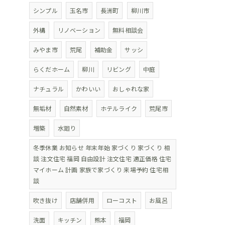
シンプル
玉名市
長洲町
柳川市
外構
リノベーション
無料相談会
みやま市
荒尾
補助金
サッシ
らくだホーム
柳川
リビング
中庭
ナチュラル
かわいい
おしゃれな家
無垢材
自然素材
ホテルライク
荒尾市
増築
水廻り
冬季休業 お知らせ 年末年始 家づくり 家づくり 相
談 注文住宅 福岡 自由設計 注文住宅 適正価格 住宅
マイホーム 計画 家族で家づくり 来場予約 住宅相
談
吹き抜け
店舗併用
ローコスト
お風呂
洗面
キッチン
熊本
福岡