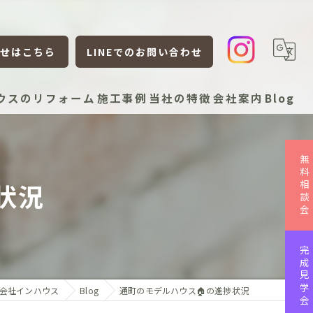
せはこちら
LINEでのお問い合わせ
ウスのリフォーム
施工事例
当社の特徴
会社案内
Blog
新築
無料相談会
リフォーム
状況
リノベーション
平屋
完成見学会
ローコスト
会社インハウス
Blog
通町のモデルハウス🏠の進捗状況