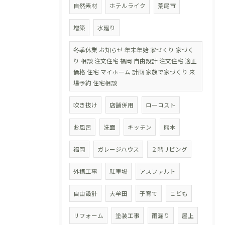
自然素材
ホテルライク
荒尾市
増築
水廻り
冬季休業 お知らせ 年末年始 家づくり 家づく
り 相談 注文住宅 福岡 自由設計 注文住宅 適正
価格 住宅 マイホーム 計画 家族で家づくり 来
場予約 住宅相談
吹き抜け
店舗併用
ローコスト
お風呂
洗面
キッチン
熊本
福岡
ガレージハウス
２階リビング
外構工事
駐車場
アスファルト
自由設計
大牟田
子育て
こども
リフォーム
塗装工事
雨漏り
屋上