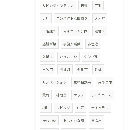
リビングインテリア
筑後
ZEH
大川
コンパクトな間取り
大木町
二階建て
マイホーム計画
建替え
店舗新築
事務所新築
非住宅
久留米
かっこいい
シンプル
玉名市
長洲町
柳川市
外構
リノベーション
無料相談会
みやま市
荒尾
補助金
サッシ
らくだホーム
柳川
リビング
中庭
ナチュラル
かわいい
おしゃれな家
無垢材