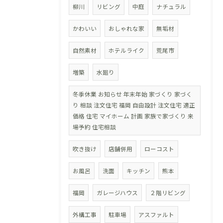
柳川
リビング
中庭
ナチュラル
かわいい
おしゃれな家
無垢材
自然素材
ホテルライク
荒尾市
増築
水廻り
冬季休業 お知らせ 年末年始 家づくり 家づく
り 相談 注文住宅 福岡 自由設計 注文住宅 適正
価格 住宅 マイホーム 計画 家族で家づくり 来
場予約 住宅相談
吹き抜け
店舗併用
ローコスト
お風呂
洗面
キッチン
熊本
福岡
ガレージハウス
２階リビング
外構工事
駐車場
アスファルト