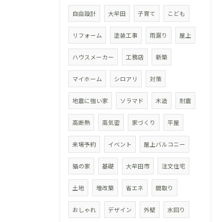
自由設計
大牟田
子育て
こども
リフォーム
塗装工事
雨漏り
屋上
ハウスメーカー
工務店
新築
マイホーム
シロアリ
対策
地震に強い家
ソラマド
木造
耐震
高断熱
高気密
家づくり
平屋
来場予約
イベント
屋上バルコニー
猫の家
基礎
大牟田市
注文住宅
土地
増改築
省エネ
間取り
おしゃれ
デザイン
外壁
水回り