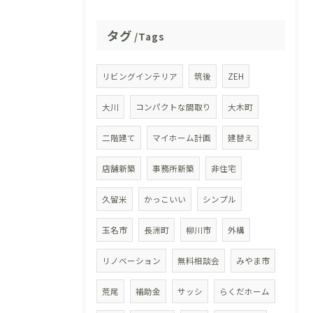
タグ
Tags
リビングインテリア
筑後
ZEH
大川
コンパクトな間取り
大木町
二階建て
マイホーム計画
建替え
店舗新築
事務所新築
非住宅
久留米
かっこいい
シンプル
玉名市
長洲町
柳川市
外構
リノベーション
無料相談会
みやま市
荒尾
補助金
サッシ
らくだホーム