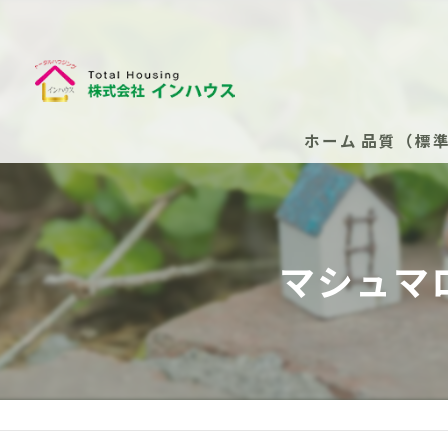
ホーム
品質（標
断熱性能
安心の保
マシュマ
安心の保
新築住
安心の
（任意