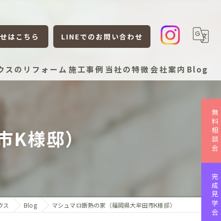
せはこちら
LINEでのお問い合わせ
ウスのリフォーム
施工事例
当社の特徴
会社案内
Blog
新築
無料相談会
リフォーム
市K様邸）
リノベーション
平屋
完成見学会
ローコスト
ウス
Blog
マシュマロ断熱の家（福岡県大牟田市K様邸）