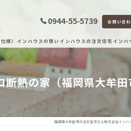
0944-55-5739
お問い合わ
準仕様）
インハウスの想い
インハウスの注文住宅
インハ
証体制
ロ断熱の家（福岡県大牟田
証制度
宅かし保険（JIO）
保証（住宅設備）
福岡県大牟田市の注文住宅なら株式会社インハ
）建物長期保証