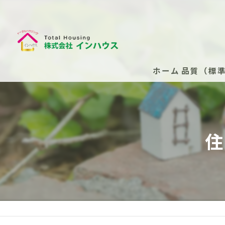
ホーム
品質（標
断熱性能
安心の保
住
安心の保
新築住
安心の
（任意