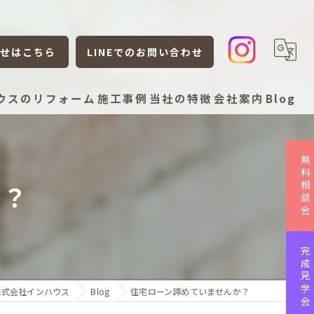
せはこちら
LINEでのお問い合わせ
ウスのリフォーム
施工事例
当社の特徴
会社案内
Blog
新築
無料相談会
リフォーム
か？
リノベーション
平屋
完成見学会
ローコスト
株式会社インハウス
Blog
住宅ローン諦めていませんか？