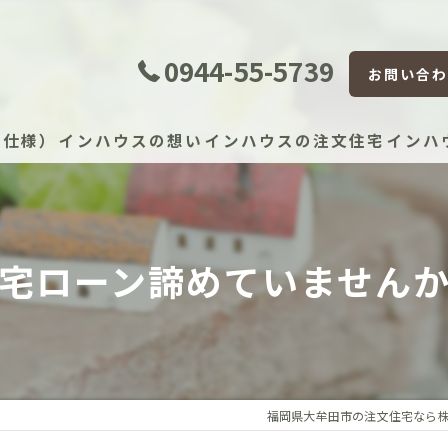
0944-55-5739
お問い合わ
準仕様）
インハウスの想い
インハウスの注文住宅
インハ
証体制
宅ローン諦めていません
証制度
宅かし保険（JIO）
保証（住宅設備）
福岡県大牟田市の注文住宅なら
）建物長期保証