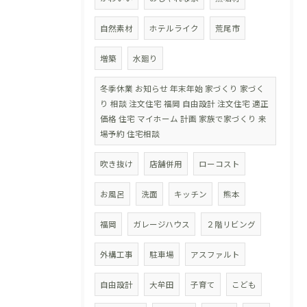
自然素材
ホテルライク
荒尾市
増築
水廻り
冬季休業 お知らせ 年末年始 家づくり 家づく
り 相談 注文住宅 福岡 自由設計 注文住宅 適正
価格 住宅 マイホーム 計画 家族で家づくり 来
場予約 住宅相談
吹き抜け
店舗併用
ローコスト
お風呂
洗面
キッチン
熊本
福岡
ガレージハウス
２階リビング
外構工事
駐車場
アスファルト
自由設計
大牟田
子育て
こども