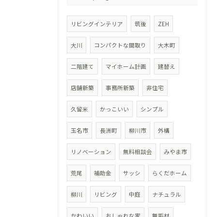
リビングインテリア
筑後
ZEH
大川
コンパクトな間取り
大木町
二階建て
マイホーム計画
建替え
店舗新築
事務所新築
非住宅
久留米
かっこいい
シンプル
玉名市
長洲町
柳川市
外構
リノベーション
無料相談会
みやま市
荒尾
補助金
サッシ
らくだホーム
柳川
リビング
中庭
ナチュラル
かわいい
おしゃれな家
無垢材