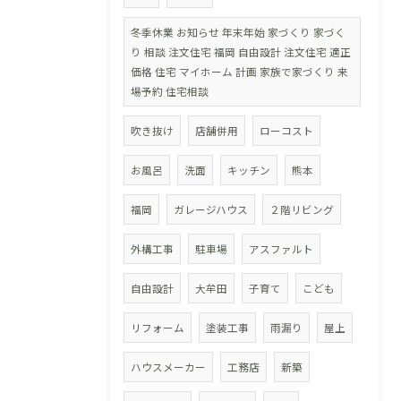
冬季休業 お知らせ 年末年始 家づくり 家づく
り 相談 注文住宅 福岡 自由設計 注文住宅 適正
価格 住宅 マイホーム 計画 家族で家づくり 来
場予約 住宅相談
吹き抜け
店舗併用
ローコスト
お風呂
洗面
キッチン
熊本
福岡
ガレージハウス
２階リビング
外構工事
駐車場
アスファルト
自由設計
大牟田
子育て
こども
リフォーム
塗装工事
雨漏り
屋上
ハウスメーカー
工務店
新築