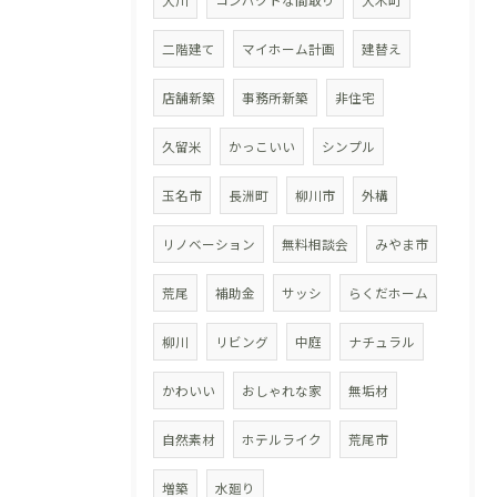
大川
コンパクトな間取り
大木町
二階建て
マイホーム計画
建替え
店舗新築
事務所新築
非住宅
久留米
かっこいい
シンプル
玉名市
長洲町
柳川市
外構
リノベーション
無料相談会
みやま市
荒尾
補助金
サッシ
らくだホーム
柳川
リビング
中庭
ナチュラル
かわいい
おしゃれな家
無垢材
自然素材
ホテルライク
荒尾市
増築
水廻り