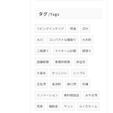
タグ
Tags
リビングインテリア
筑後
ZEH
大川
コンパクトな間取り
大木町
二階建て
マイホーム計画
建替え
店舗新築
事務所新築
非住宅
久留米
かっこいい
シンプル
玉名市
長洲町
柳川市
外構
リノベーション
無料相談会
みやま市
荒尾
補助金
サッシ
らくだホーム