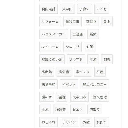
自由設計
大牟田
子育て
こども
リフォーム
塗装工事
雨漏り
屋上
ハウスメーカー
工務店
新築
マイホーム
シロアリ
対策
地震に強い家
ソラマド
木造
耐震
高断熱
高気密
家づくり
平屋
来場予約
イベント
屋上バルコニー
猫の家
基礎
大牟田市
注文住宅
土地
増改築
省エネ
間取り
おしゃれ
デザイン
外壁
水回り