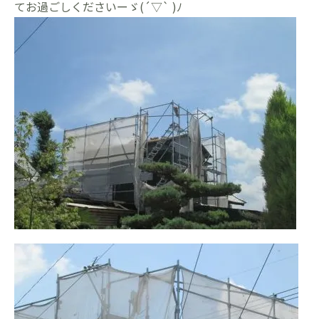
てお過ごしくださいーゞ(´▽` )ﾉ