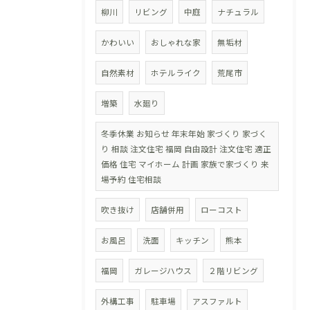
柳川
リビング
中庭
ナチュラル
かわいい
おしゃれな家
無垢材
自然素材
ホテルライク
荒尾市
増築
水廻り
冬季休業 お知らせ 年末年始 家づくり 家づく
り 相談 注文住宅 福岡 自由設計 注文住宅 適正
価格 住宅 マイホーム 計画 家族で家づくり 来
場予約 住宅相談
吹き抜け
店舗併用
ローコスト
お風呂
洗面
キッチン
熊本
福岡
ガレージハウス
２階リビング
外構工事
駐車場
アスファルト