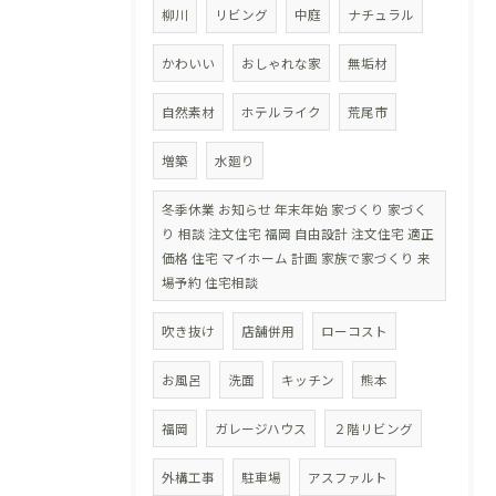
柳川
リビング
中庭
ナチュラル
かわいい
おしゃれな家
無垢材
自然素材
ホテルライク
荒尾市
増築
水廻り
冬季休業 お知らせ 年末年始 家づくり 家づく
り 相談 注文住宅 福岡 自由設計 注文住宅 適正
価格 住宅 マイホーム 計画 家族で家づくり 来
場予約 住宅相談
吹き抜け
店舗併用
ローコスト
お風呂
洗面
キッチン
熊本
福岡
ガレージハウス
２階リビング
外構工事
駐車場
アスファルト