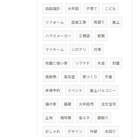
自由設計
大牟田
子育て
こども
リフォーム
塗装工事
雨漏り
屋上
ハウスメーカー
工務店
新築
マイホーム
シロアリ
対策
地震に強い家
ソラマド
木造
耐震
高断熱
高気密
家づくり
平屋
来場予約
イベント
屋上バルコニー
猫の家
基礎
大牟田市
注文住宅
土地
増改築
省エネ
間取り
おしゃれ
デザイン
外壁
水回り