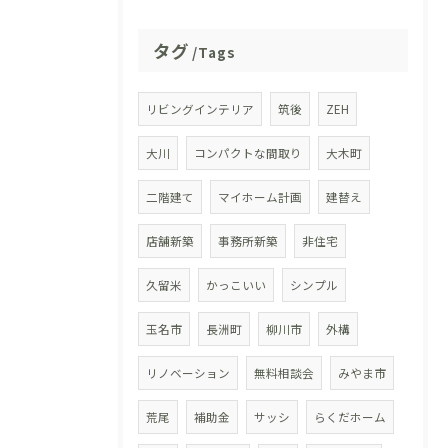
タグ
Tags
リビングインテリア
筑後
ZEH
大川
コンパクトな間取り
大木町
二階建て
マイホーム計画
建替え
店舗新築
事務所新築
非住宅
久留米
かっこいい
シンプル
玉名市
長洲町
柳川市
外構
リノベーション
無料相談会
みやま市
荒尾
補助金
サッシ
らくだホーム