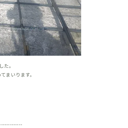
ました。
めてまいります。
-------------