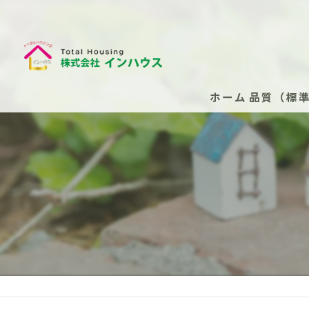
ホーム
品質（標
断熱性能
安心の保
安心の保
新築住
安心の
（任意