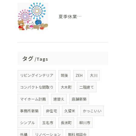
夏季休業のお知らせ
タグ
Tags
リビングインテリア
筑後
ZEH
大川
コンパクトな間取り
大木町
二階建て
マイホーム計画
建替え
店舗新築
事務所新築
非住宅
久留米
かっこいい
シンプル
玉名市
長洲町
柳川市
外構
リノベーション
無料相談会