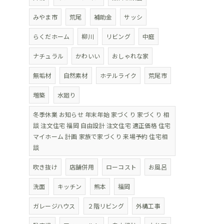
みやま市
荒尾
補助金
サッシ
らくだホーム
柳川
リビング
中庭
ナチュラル
かわいい
おしゃれな家
無垢材
自然素材
ホテルライク
荒尾市
増築
水廻り
冬季休業 お知らせ 年末年始 家づくり 家づくり 相
談 注文住宅 福岡 自由設計 注文住宅 適正価格 住宅
マイホーム 計画 家族で家づくり 来場予約 住宅相
談
吹き抜け
店舗併用
ローコスト
お風呂
洗面
キッチン
熊本
福岡
ガレージハウス
２階リビング
外構工事