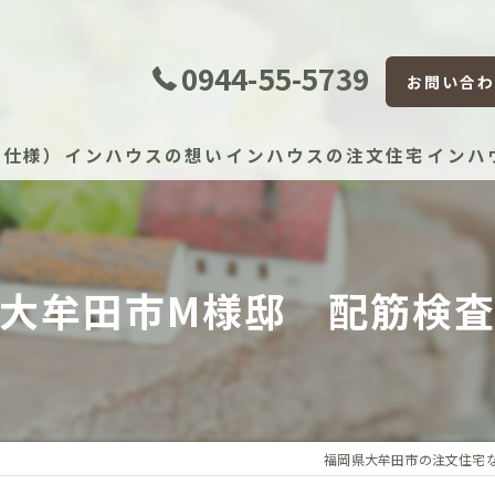
0944-55-5739
お問い合わ
準仕様）
インハウスの想い
インハウスの注文住宅
インハ
証体制
大牟田市M様邸 配筋検
証制度
宅かし保険（JIO）
保証（住宅設備）
福岡県大牟田市の注文住宅
）建物長期保証