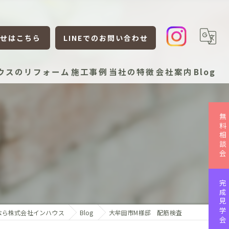
せはこちら
LINEでのお問い合わせ
ウスのリフォーム
施工事例
当社の特徴
会社案内
Blog
新築
無料相談会
リフォーム
査
リノベーション
平屋
完成見学会
ローコスト
なら株式会社インハウス
Blog
大牟田市M様邸 配筋検査